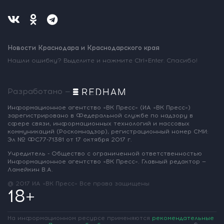
Новости Краснодара и Краснодарского края
Нашли ошибку? Выделите и нажмите Ctrl+Enter. Спасибо!
Разработано —
Информационное агентство «ВК Пресс»
(ИА «ВК Пресс»)
зарегистрировано
в Федеральной службе по надзору
в
сфере связи, информационных
технологий и массовых
коммуникаций
(Роскомнадзор),
регистрационный номер СМИ:
Эл № ФС77-71381
от 17 октября 2017 г.
Учредитель - Общество с ограниченной
ответственностью
Информационное
агентство «ВК Пресс».
Главный редактор —
Ламейкин В.А.
@ 2017 ИА «ВК Пресс»
Все права защищены
18+
На информационном ресурсе применяются
рекомендательные