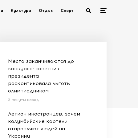
ия
Культура
Отдых
Спорт
Места заканчиваются до
конкурса: советник
президента
раскритиковала льготы
олимпиадникам
3 минуты назад
Легион иностранцев: зачем
колумбийские картели
отправляют людей на
Украину