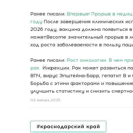
Ранее писали:
Впервые! Прорыв в медици
году
После завершения клинических исп
2026 году, вакцина должна появиться 
можетBecome значительный прорыв в ле
ход роста заболеваемости в пользу пац
Ранее писали:
Рост онкологии. В чем п
рак
Инфекции. Рак может развиться под
ВПЧ, вирус Эпштейна-Барр, гепатит В и 
Борьба с этими факторами и повышение
улучшить статистику и снизить смертно
02 января 2025
#краснодарский край