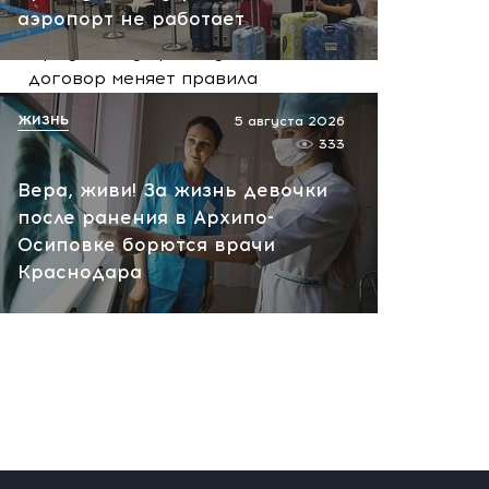
аэропорт не работает
Иран получает ключ к
Ормузскому проливу: новый
договор меняет правила
игры на Ближнем Востоке
ЖИЗНЬ
5 августа 2026
сегодня, 10:33
333
Вера, живи! За жизнь девочки
после ранения в Архипо-
Осиповке борются врачи
Краснодара