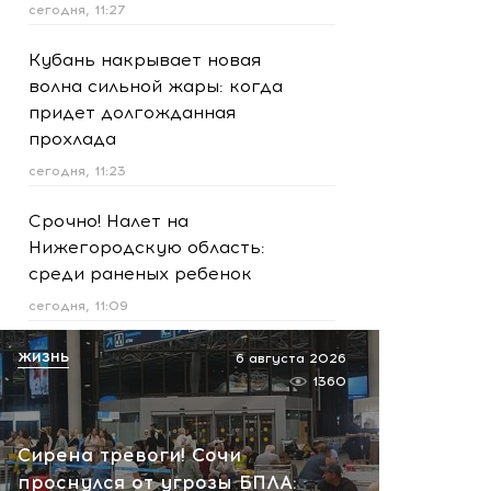
сегодня, 11:27
Кубань накрывает новая
волна сильной жары: когда
придет долгожданная
прохлада
сегодня, 11:23
Срочно! Налет на
Нижегородскую область:
среди раненых ребенок
сегодня, 11:09
Курорты Кубани готовятся
ЖИЗНЬ
6 августа 2026
к угрозам: рядом с пляжами
1360
появились места для
спасения
Сирена тревоги! Сочи
сегодня, 10:45
проснулся от угрозы БПЛА: