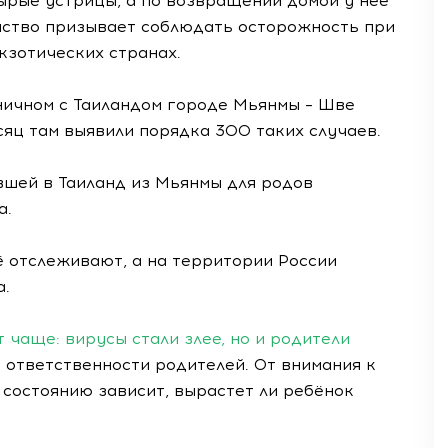
сырые устрицы, а по возвращении домой у неё
мство призывает соблюдать осторожность при
кзотических странах.
ичном с Таиландом городе Мьянмы – Шве
сяц там выявили порядка 300 таких случаев.
вшей в Таиланд из Мьянмы для родов
а.
ё отслеживают, а на территории России
а.
чаще: вирусы стали злее, но и родители
 ответственности родителей. От внимания к
состоянию зависит, вырастет ли ребёнок