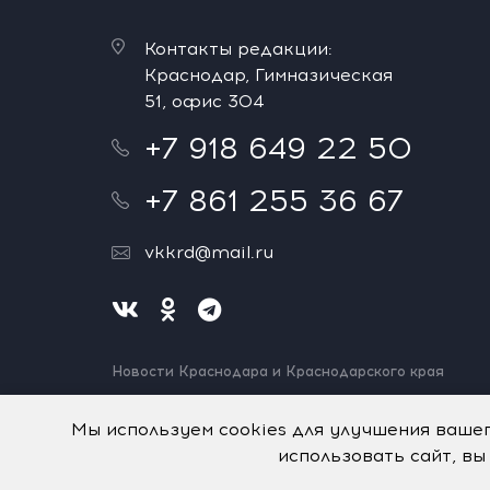
Контакты редакции:
Краснодар, Гимназическая
51, офис 304
+7 918 649 22 50
+7 861 255 36 67
vkkrd@mail.ru
Новости Краснодара и Краснодарского края
Нашли ошибку? Выделите и нажмите Ctrl+Enter.
Спасибо!
Мы используем cookies для улучшения ваше
использовать сайт, вы