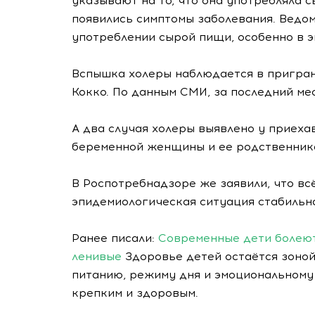
указывают на то, что она употребляла 
появились симптомы заболевания. Ведо
употреблении сырой пищи, особенно в э
Вспышка холеры наблюдается в пригран
Кокко. По данным СМИ, за последний ме
А два случая холеры выявлено у приеха
беременной женщины и ее родственник
В Роспотребнадзоре же заявили, что вс
эпидемиологическая ситуация стабильн
Ранее писали:
Современные дети болеют 
ленивые
Здоровье детей остаётся зоной
питанию, режиму дня и эмоциональному 
крепким и здоровым.