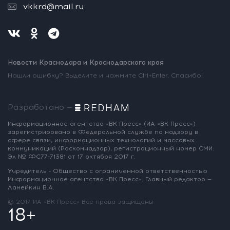
vkkrd@mail.ru
Новости Краснодара и Краснодарского края
Нашли ошибку? Выделите и нажмите Ctrl+Enter. Спасибо!
Разработано —
Информационное агентство «ВК Пресс»
(ИА «ВК Пресс»)
зарегистрировано
в Федеральной службе по надзору
в
сфере связи, информационных
технологий и массовых
коммуникаций
(Роскомнадзор),
регистрационный номер СМИ:
Эл № ФС77-71381
от 17 октября 2017 г.
Учредитель - Общество с ограниченной
ответственностью
Информационное
агентство «ВК Пресс».
Главный редактор —
Ламейкин В.А.
@ 2017 ИА «ВК Пресс»
Все права защищены
18+