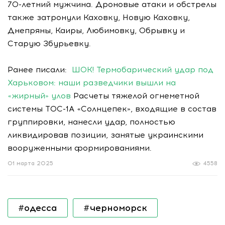
70-летний мужчина. Дроновые атаки и обстрелы
также затронули Каховку, Новую Каховку,
Днепряны, Каиры, Любимовку, Обрывку и
Старую Збурьевку.
Ранее писали:
ШОК! Термобарический удар под
Харьковом: наши разведчики вышли на
«жирный» улов
Расчеты тяжелой огнеметной
системы ТОС-1А «Солнцепек», входящие в состав
группировки, нанесли удар, полностью
ликвидировав позиции, занятые украинскими
вооруженными формированиями.
01 марта 2025
4558
#одесса
#черноморск