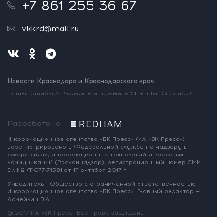
+7 861 255 36 67
vkkrd@mail.ru
Новости Краснодара и Краснодарского края
Нашли ошибку? Выделите и нажмите Ctrl+Enter. Спасибо!
Разработано —
Информационное агентство «ВК Пресс»
(ИА «ВК Пресс»)
зарегистрировано
в Федеральной службе по надзору
в
сфере связи, информационных
технологий и массовых
коммуникаций
(Роскомнадзор),
регистрационный номер СМИ:
Эл № ФС77-71381
от 17 октября 2017 г.
Учредитель - Общество с ограниченной
ответственностью
Информационное
агентство «ВК Пресс».
Главный редактор —
Ламейкин В.А.
@ 2017 ИА «ВК Пресс»
Все права защищены