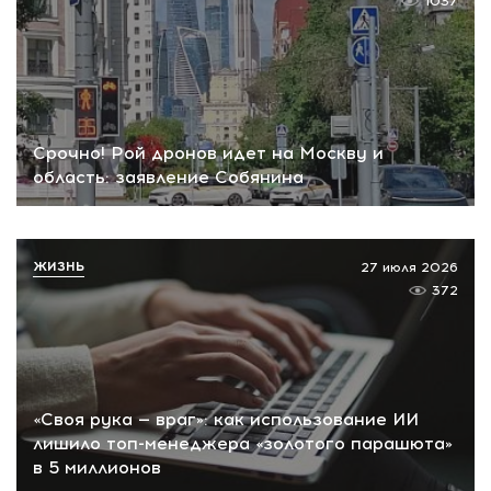
1037
Срочно! Рой дронов идет на Москву и
область: заявление Собянина
ЖИЗНЬ
27 июля 2026
372
«Своя рука — враг»: как использование ИИ
лишило топ-менеджера «золотого парашюта»
в 5 миллионов