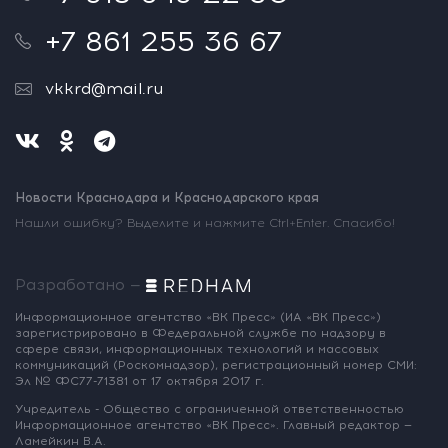
+7 861 255 36 67
vkkrd@mail.ru
Новости Краснодара и Краснодарского края
Нашли ошибку? Выделите и нажмите Ctrl+Enter. Спасибо!
Разработано —
Информационное агентство «ВК Пресс»
(ИА «ВК Пресс»)
зарегистрировано
в Федеральной службе по надзору
в
сфере связи, информационных
технологий и массовых
коммуникаций
(Роскомнадзор),
регистрационный номер СМИ:
Эл № ФС77-71381
от 17 октября 2017 г.
Учредитель - Общество с ограниченной
ответственностью
Информационное
агентство «ВК Пресс».
Главный редактор —
Ламейкин В.А.