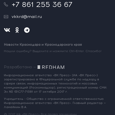
+7 861 255 36 67
vkkrd@mail.ru
Новости Краснодара и Краснодарского края
Нашли ошибку? Выделите и нажмите Ctrl+Enter. Спасибо!
Разработано —
Информационное агентство «ВК Пресс»
(ИА «ВК Пресс»)
зарегистрировано
в Федеральной службе по надзору
в
сфере связи, информационных
технологий и массовых
коммуникаций
(Роскомнадзор),
регистрационный номер СМИ:
Эл № ФС77-71381
от 17 октября 2017 г.
Учредитель - Общество с ограниченной
ответственностью
Информационное
агентство «ВК Пресс».
Главный редактор —
Ламейкин В.А.
@ 2017 ИА «ВК Пресс»
Все права защищены