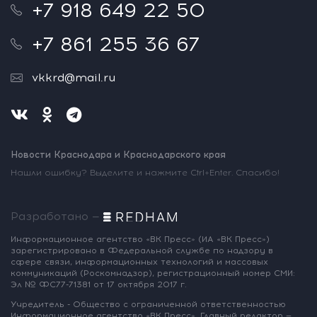
+7 918 649 22 50
+7 861 255 36 67
vkkrd@mail.ru
Новости Краснодара и Краснодарского края
Нашли ошибку? Выделите и нажмите Ctrl+Enter. Спасибо!
Разработано —
Информационное агентство «ВК Пресс»
(ИА «ВК Пресс»)
зарегистрировано
в Федеральной службе по надзору
в
сфере связи, информационных
технологий и массовых
коммуникаций
(Роскомнадзор),
регистрационный номер СМИ:
Эл № ФС77-71381
от 17 октября 2017 г.
Учредитель - Общество с ограниченной
ответственностью
Информационное
агентство «ВК Пресс».
Главный редактор —