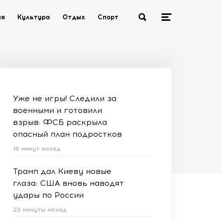
ия
Культура
Отдых
Спорт
Уже не игры! Следили за
военными и готовили
взрыв: ФСБ раскрыла
опасный план подростков
16 минут назад
Трамп дал Киеву новые
глаза: США вновь наводят
удары по России
23 минуты назад