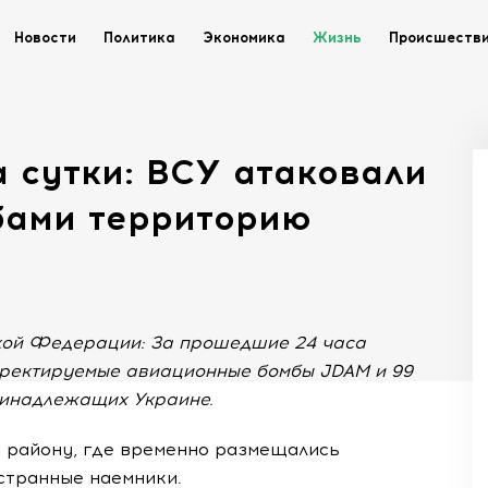
Новости
Политика
Экономика
Жизнь
Происшеств
 сутки: ВСУ атаковали
бами территорию
кой Федерации: За прошедшие 24 часа
рректируемые авиационные бомбы JDAM и 99
ринадлежащих Украине.
1 району, где временно размещались
странные наемники.