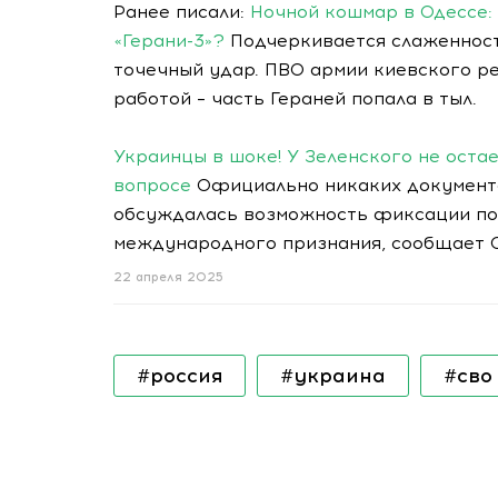
Ранее писали:
Ночной кошмар в Одессе:
«Герани-3»?
Подчеркивается слаженность
точечный удар. ПВО армии киевского ре
работой – часть Гераней попала в тыл.
Украинцы в шоке! У Зеленского не оста
вопросе
Официально никаких документо
обсуждалась возможность фиксации по
международного признания, сообщает О
22 апреля 2025
#россия
#украина
#сво