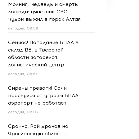
Молния, медведь и смерть
лошади: участник СВО
чудом выжил в горах Алтая
сегодня, 08:59
Сейчас! Попадание БПЛА в
склад ВБ: в Тверской
области загорелся
логистический центр
сегодня, 08:51
Сирены тревоги! Сочи
проснулся от угрозы БПЛА:
аэропорт не работает
сегодня, 08:07
Срочно! Рой дронов на
Ярославскую область: