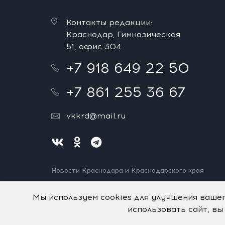
Контакты редакции:
Краснодар, Гимназическая
51, офис 304
+7 918 649 22 50
+7 861 255 36 67
vkkrd@mail.ru
Новости Краснодара и Краснодарского края
Нашли ошибку? Выделите и нажмите Ctrl+Enter.
Спасибо!
Мы используем cookies для улучшения ваше
использовать сайт, вы