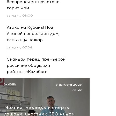
беспрецедентная атака,
горит дом
сегодня, 08:00
Атака на Кубань! Под
Анапой поврежден дом,
вспыхнул пожар
сегодня, 07:54
Скандал перед премьерой:
россияне обрушили
рейтинг «Колобка»
вчера, 20:53
ЖИЗНЬ
6 августа 2026
47
Сейчас! Страшный взрыв и
пожар в Черном море:
горит сухогруз у берегов
Молния, медведь и смерть
Одессы
лошади: участник СВО чудом