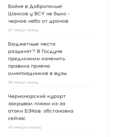
Бойня в Доброполье!
Шансов у ВСУ не было -
черное небо от дронов
27 минут назад
Бюджетные места
разделят? В Госдуме
предложили изменить
правила приема
олимпиадников в вузы
38 минут назад
Черноморский курорт
закрывал пляжи из-за
атаки БЭКов: обстановка
сейчас
43 минуты назад