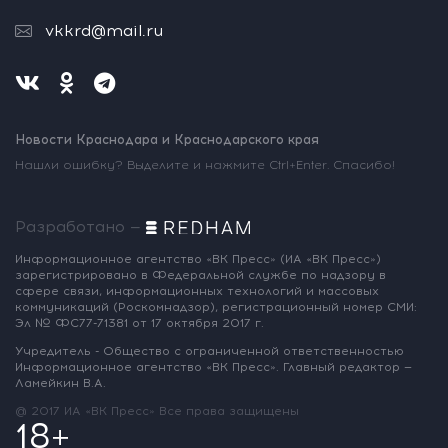
vkkrd@mail.ru
Новости Краснодара и Краснодарского края
Нашли ошибку? Выделите и нажмите Ctrl+Enter. Спасибо!
Разработано —
Информационное агентство «ВК Пресс»
(ИА «ВК Пресс»)
зарегистрировано
в Федеральной службе по надзору
в
сфере связи, информационных
технологий и массовых
коммуникаций
(Роскомнадзор),
регистрационный номер СМИ:
Эл № ФС77-71381
от 17 октября 2017 г.
Учредитель - Общество с ограниченной
ответственностью
Информационное
агентство «ВК Пресс».
Главный редактор —
Ламейкин В.А.
@ 2017 ИА «ВК Пресс»
Все права защищены
18+