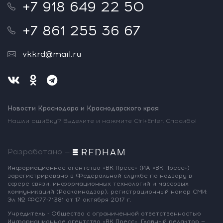
+7 918 649 22 50
+7 861 255 36 67
vkkrd@mail.ru
Новости Краснодара и Краснодарского края
Нашли ошибку? Выделите и нажмите Ctrl+Enter. Спасибо!
Разработано —
Информационное агентство «ВК Пресс»
(ИА «ВК Пресс»)
зарегистрировано
в Федеральной службе по надзору
в
сфере связи, информационных
технологий и массовых
коммуникаций
(Роскомнадзор),
регистрационный номер СМИ:
Эл № ФС77-71381
от 17 октября 2017 г.
Учредитель - Общество с ограниченной
ответственностью
Информационное
агентство «ВК Пресс».
Главный редактор —