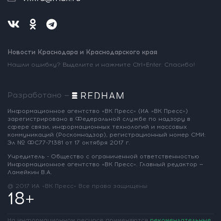
Новости Краснодара и Краснодарского края
Нашли ошибку? Выделите и нажмите Ctrl+Enter. Спасибо!
Разработано —
Информационное агентство «ВК Пресс»
(ИА «ВК Пресс»)
зарегистрировано
в Федеральной службе по надзору
в
сфере связи, информационных
технологий и массовых
коммуникаций
(Роскомнадзор),
регистрационный номер СМИ:
Эл № ФС77-71381
от 17 октября 2017 г.
Учредитель - Общество с ограниченной
ответственностью
Информационное
агентство «ВК Пресс».
Главный редактор —
Ламейкин В.А.
@ 2017 ИА «ВК Пресс»
Все права защищены
18+
На информационном ресурсе применяются
рекомендательные