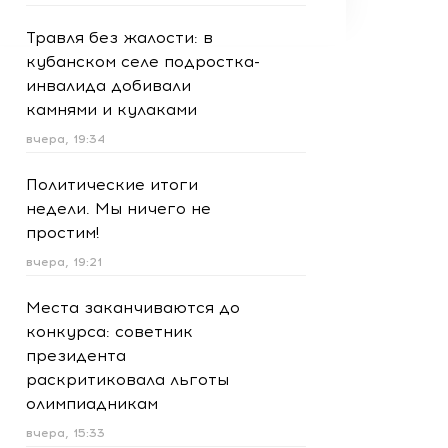
Травля без жалости: в
кубанском селе подростка-
инвалида добивали
камнями и кулаками
вчера, 19:34
Политические итоги
недели. Мы ничего не
простим!
вчера, 19:21
Места заканчиваются до
конкурса: советник
президента
раскритиковала льготы
олимпиадникам
вчера, 15:33