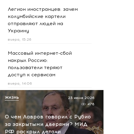
Легион иностранцев: зачем
колумбийские картели
отправляют людей на
Украину
вчера, 15:26
Массовый интернет-сбой
накрыл Россию:
пользователи теряют
доступ к сервисам
вчера, 14:06
Трагедия в Подмосковье:
ЖИЗНЬ
23 июля 2026
женщина бросилась
478
спасать сына и погибла
О чем Лавров говорил с Рубио
вместе с ним
за закрытыми дверями? МИД
вчера, 13:09
РФ раскрыл детали