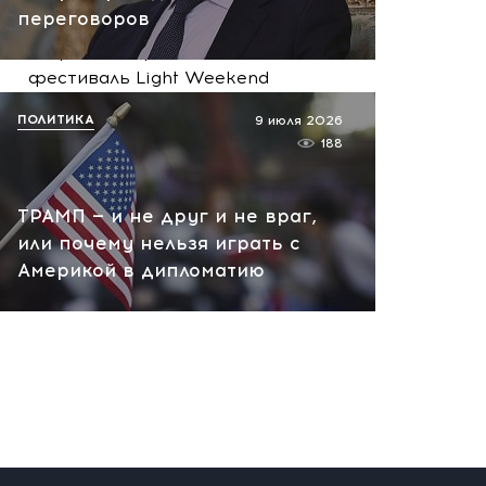
переговоров
Музыка и лето в Абрау-
Дюрсо: завершился
фестиваль Light Weekend
вчера, 12:39
ПОЛИТИКА
9 июля 2026
188
ТРАМП — и не друг и не враг,
или почему нельзя играть с
Америкой в дипломатию