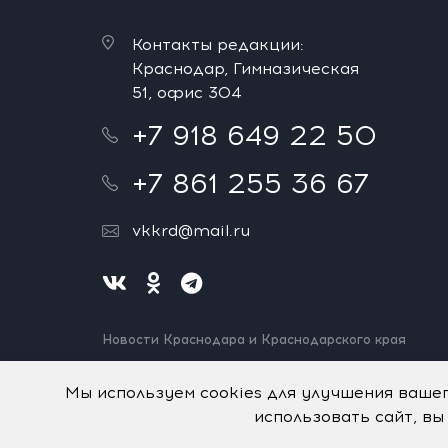
Контакты редакции:
Краснодар, Гимназическая
51, офис 304
+7 918 649 22 50
+7 861 255 36 67
vkkrd@mail.ru
Новости Краснодара и Краснодарского края
Нашли ошибку? Выделите и нажмите Ctrl+Enter.
Спасибо!
Мы используем cookies для улучшения ваше
использовать сайт, вы