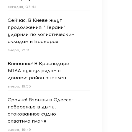
сегодня, 07:44
Сейчас! В Киеве ждут
продолжения: " Герани"
ударили по логистическим
складам в Броварах
вчера, 21:11
Внимание! В Краснодаре
БПЛА рухнул рядом с
домами: район оцеплен
вчера, 19:55
Срочно! Взрывы в Одессе:
побережье в дыму,
атакованное судно
охватило пламя
вчера, 19:49