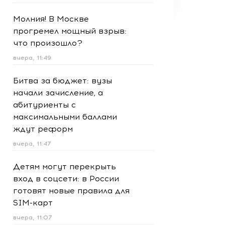
Молния! В Москве
прогремел мощный взрыв:
что произошло?
вчера, 11:49
Битва за бюджет: вузы
начали зачисление, а
абитуриенты с
максимальными баллами
ждут реформ
вчера, 11:47
Детям могут перекрыть
вход в соцсети: в России
готовят новые правила для
SIM-карт
вчера, 11:07