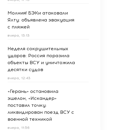
Молния! БЭКи атаковали
Ялту: объявлена эвакуация
с пляжей
вчера, 13:13
Неделя сокрушительных
ударов: Россия поразила
объекты ВСУ и уничтожила
десятки судов
вчера, 12:43
«Герань» остановила
эшелон, «Искандер»
поставил точку:
ликвидирован поезд ВСУ с
военной техникой
вчера, 11:56