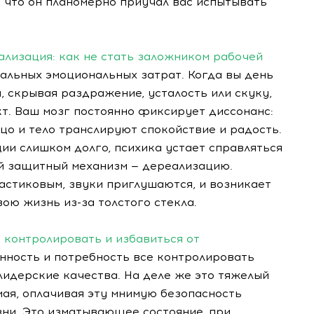
 что он планомерно приучал вас испытывать
лизация: как не стать заложником рабочей
сальных эмоциональных затрат. Когда вы день
, скрывая раздражение, усталость или скуку,
т. Ваш мозг постоянно фиксирует диссонанс:
цо и тело транслируют спокойствие и радость.
ии слишком долго, психика устает справляться
й защитный механизм — дереализацию.
стиковым, звуки приглушаются, и возникает
вою жизнь из-за толстого стекла.
е контролировать и избавиться от
нность и потребность все контролировать
лидерские качества. На деле же это тяжелый
мая, оплачивая эту мнимую безопасность
ни. Это изматывающее состояние, при