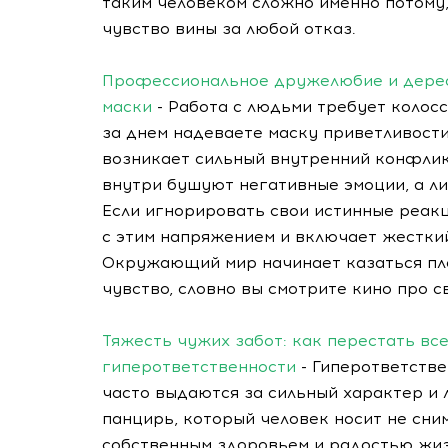
таким человеком сложно именно потому,
чувство вины за любой отказ.
Профессиональное дружелюбие и дереа
маски
- Работа с людьми требует колос
за днем надеваете маску приветливости
возникает сильный внутренний конфлик
внутри бушуют негативные эмоции, а ли
Если игнорировать свои истинные реакц
с этим напряжением и включает жестки
Окружающий мир начинает казаться пла
чувство, словно вы смотрите кино про с
Тяжесть чужих забот: как перестать вс
гиперответственности
- Гиперответстве
часто выдаются за сильный характер и 
панцирь, который человек носит не сни
собственным здоровьем и радостью жиз