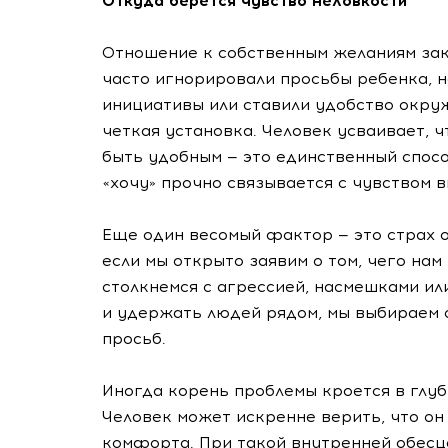
Откуда берется чувство неловкости
Отношение к собственным желаниям зак
часто игнорировали просьбы ребенка, н
инициативы или ставили удобство окр
четкая установка. Человек усваивает, ч
быть удобным — это единственный спосо
«хочу» прочно связывается с чувством в
Еще один весомый фактор — это страх 
если мы открыто заявим о том, чего нам
столкнемся с агрессией, насмешками ил
и удержать людей рядом, мы выбираем 
просьб.
Иногда корень проблемы кроется в глу
Человек может искренне верить, что он
комфорта. При такой внутренней обесц