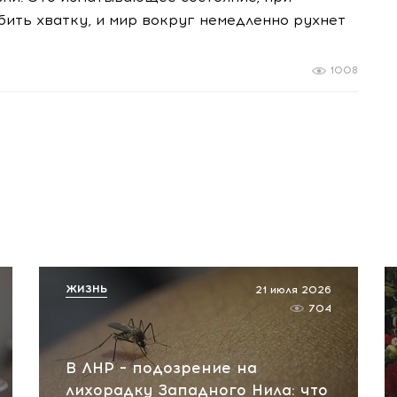
бить хватку, и мир вокруг немедленно рухнет
1008
ЖИЗНЬ
21 июля 2026
704
В ЛНР – подозрение на
лихорадку Западного Нила: что