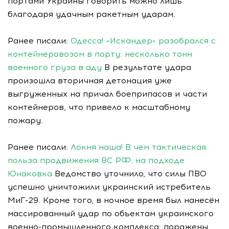
портами Украины говорить можно лишь
благодаря удачным ракетным ударам.
Ранее писали:
Одесса! «Искандер» разобрался с
контейнеровозом в порту: несколько тонн
военного груза в аду
В результате удара
произошла вторичная детонация уже
выгруженных на причал боеприпасов и части
контейнеров, что привело к масштабному
пожару.
Ранее писали:
Локня наша! В чем тактическая
польза продвижения ВС РФ: на подходе
Юнаковка
Ведомство уточнило, что силы ПВО
успешно уничтожили украинский истребитель
МиГ-29. Кроме того, в ночное время был нанесён
массированный удар по объектам украинского
военно-промышленного комплекса: поражены