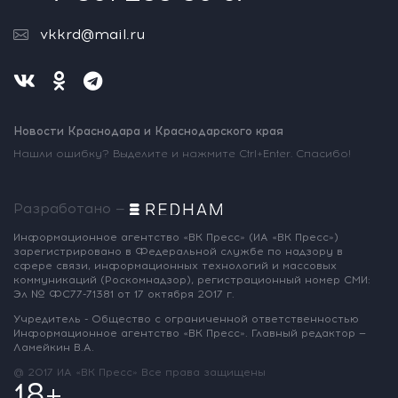
vkkrd@mail.ru
Новости Краснодара и Краснодарского края
Нашли ошибку? Выделите и нажмите Ctrl+Enter. Спасибо!
Разработано —
Информационное агентство «ВК Пресс»
(ИА «ВК Пресс»)
зарегистрировано
в Федеральной службе по надзору
в
сфере связи, информационных
технологий и массовых
коммуникаций
(Роскомнадзор),
регистрационный номер СМИ:
Эл № ФС77-71381
от 17 октября 2017 г.
Учредитель - Общество с ограниченной
ответственностью
Информационное
агентство «ВК Пресс».
Главный редактор —
Ламейкин В.А.
@ 2017 ИА «ВК Пресс»
Все права защищены
18+