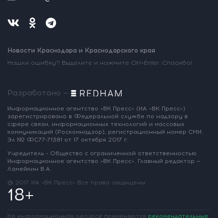
Новости Краснодара и Краснодарского края
Нашли ошибку? Выделите и нажмите Ctrl+Enter. Спасибо!
Разработано —
Информационное агентство «ВК Пресс»
(ИА «ВК Пресс»)
зарегистрировано
в Федеральной службе по надзору
в
сфере связи, информационных
технологий и массовых
коммуникаций
(Роскомнадзор),
регистрационный номер СМИ:
Эл № ФС77-71381
от 17 октября 2017 г.
Учредитель - Общество с ограниченной
ответственностью
Информационное
агентство «ВК Пресс».
Главный редактор —
Ламейкин В.А.
@ 2017 ИА «ВК Пресс»
Все права защищены
18+
На информационном ресурсе применяются
рекомендательные