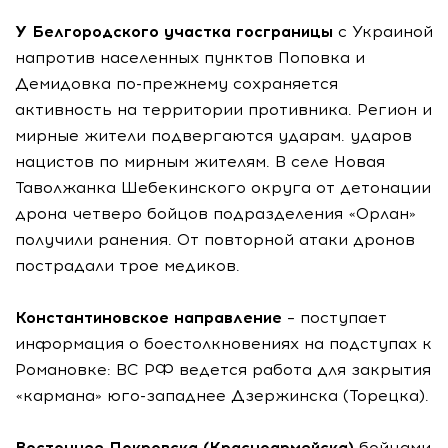
У Белгородского участка госграницы
с Украиной
напротив населенных пунктов Поповка и
Демидовка по-прежнему сохраняется
активность на территории противника. Регион и
мирные жители подвергаются ударам. ударов
нацистов по мирным жителям. В селе Новая
Таволжанка Шебекинского округа от детонации
дрона четверо бойцов подразделения «Орлан»
получили ранения. От повторной атаки дронов
пострадали трое медиков.
Константиновское направление
– поступает
информация о боестолкновениях на подступах к
Романовке: ВС РФ ведется работа для закрытия
«кармана» юго-западнее Дзержинска (Торецка).
Восточнее Покровска (Красноармейска)
бойцами