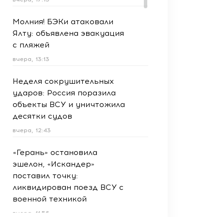
Молния! БЭКи атаковали
Ялту: объявлена эвакуация
с пляжей
вчера, 13:13
Неделя сокрушительных
ударов: Россия поразила
объекты ВСУ и уничтожила
десятки судов
вчера, 12:43
«Герань» остановила
эшелон, «Искандер»
поставил точку:
ликвидирован поезд ВСУ с
военной техникой
вчера, 11:56