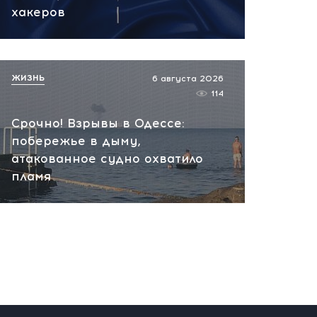
вчера, 10:13
хакеров
НАТО планирует и
руководит терактами в
России! Сенсационное
ЖИЗНЬ
6 августа 2026
заявление хакеров
114
вчера, 10:07
Срочно! Взрывы в Одессе:
побережье в дыму,
атакованное судно охватило
пламя