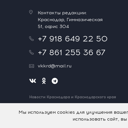
Контакты редакции:
Краснодар, Гимназическая
51, офис 304
+7 918 649 22 50
+7 861 255 36 67
vkkrd@mail.ru
Новости Краснодара и Краснодарского края
Нашли ошибку? Выделите и нажмите Ctrl+Enter.
Спасибо!
Мы используем cookies для улучшения ваше
использовать сайт, вы