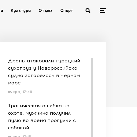
ия
Культура
Отдых
Спорт
Дроны атаковали турецкий
сухогруз у Новороссийска:
судно загорелось в Чёрном
море
вчера, 17:46
Трагическая ошибка на
охоте: мужчина получил
пулю во время прогулки с
собакой
вчера, 17:13