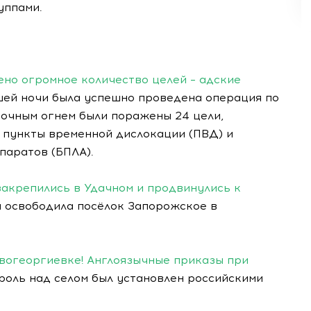
уппами.
ено огромное количество целей – адские
шей ночи была успешно проведена операция по
точным огнем были поражены 24 цели,
пункты временной дислокации (ПВД) и
паратов (БПЛА).
закрепились в Удачном и продвинулись к
и освободила посёлок Запорожское в
вогеоргиевке! Англоязычные приказы при
роль над селом был установлен российскими