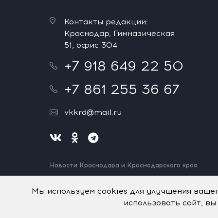
Контакты редакции:
Краснодар, Гимназическая
51, офис 304
+7 918 649 22 50
+7 861 255 36 67
vkkrd@mail.ru
Новости Краснодара и Краснодарского края
Нашли ошибку? Выделите и нажмите Ctrl+Enter.
Спасибо!
Мы используем cookies для улучшения ваше
использовать сайт, вы