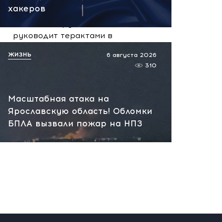
вчера, 10:13
хакеров
НАТО планирует и
руководит терактами в
России! Сенсационное
ЖИЗНЬ
6 августа 2026
заявление хакеров
310
вчера, 10:07
Масштабная атака на
Ярославскую область! Обломки
БПЛА вызвали пожар на НПЗ