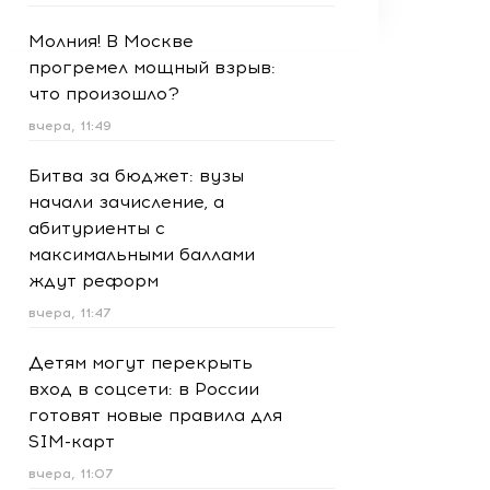
Молния! В Москве
прогремел мощный взрыв:
что произошло?
вчера, 11:49
Битва за бюджет: вузы
начали зачисление, а
абитуриенты с
максимальными баллами
ждут реформ
вчера, 11:47
Детям могут перекрыть
вход в соцсети: в России
готовят новые правила для
SIM-карт
вчера, 11:07