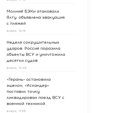
Молния! БЭКи атаковали
Ялту: объявлена эвакуация
с пляжей
вчера, 13:13
Неделя сокрушительных
ударов: Россия поразила
объекты ВСУ и уничтожила
десятки судов
вчера, 12:43
«Герань» остановила
эшелон, «Искандер»
поставил точку:
ликвидирован поезд ВСУ с
военной техникой
вчера, 11:56