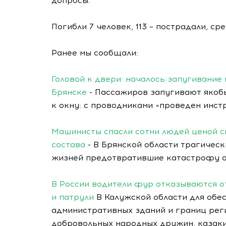
допросы.
Погибли 7 человек, 113 – пострадали, сре
Ранее мы сообщали:
Головой к двери: началось запугивание
Брянске
- Пассажиров запугивают якобы
к окну: с проводниками «проведен инст
Машинисты спасли сотни людей ценой с
состава
- В Брянской области трагическ
жизней предотвратившие катастрофу о
В России водители фур отказываются о
и патрули
В Калужской области для обес
административных зданий и границ рег
добровольных народных дружин, казаки,