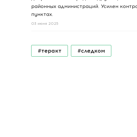
районных администраций. Усилен контр
пунктах.
03 июня 2025
#теракт
#следком