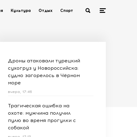
ия
Культура
Отдых
Спорт
Дроны атаковали турецкий
сухогруз у Новороссийска:
судно загорелось в Чёрном
море
вчера, 17:46
Трагическая ошибка на
охоте: мужчина получил
пулю во время прогулки с
собакой
вчера, 17:13