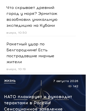
Что скрывает древний
город у моря? Эрмитаж
возобновил уникальную
экспедицию на Кубани
вчера, 10:50
Ракетный удар по
Белгородчине! Есть
пострадавшие мирные
жители
вчера, 10:19
Срочно! В Геленджике и
ЖИЗНЬ
7 августа 2026
Новороссийске громко -
142
работает ПВО:
НАТО планирует и руководит
рекомендуется уйти с
терактами в России!
пляжей
Сенсационное заявление