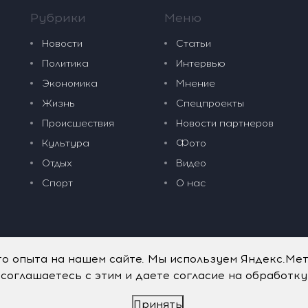
Рубрики
Меню
Новости
Статьи
Политика
Интервью
Экономика
Мнение
Жизнь
Спецпроекты
Происшествия
Новости партнеров
Культура
Фото
Отдых
Видео
Спорт
О нас
го опыта на нашем сайте. Мы используем Яндекс.Ме
 соглашаетесь с этим и даете согласие на обработк
Принять
дательные технологии
.
Политика обработки персональных данных
.