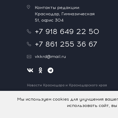
Контакты редакции:
Краснодар, Гимназическая
51, офис 304
+7 918 649 22 50
+7 861 255 36 67
vkkrd@mail.ru
Новости Краснодара и Краснодарского края
Нашли ошибку? Выделите и нажмите Ctrl+Enter.
Спасибо!
Мы используем cookies для улучшения ваше
использовать сайт, вы
На информационном ресурсе применяются
рекомен