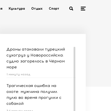
ия
Культура
Отдых
Спорт
Дроны атаковали турецкий
сухогруз у Новороссийска:
судно загорелось в Чёрном
море
1 минуту назад
Трагическая ошибка на
охоте: мужчина получил
пулю во время прогулки с
собакой
34 минуты назад