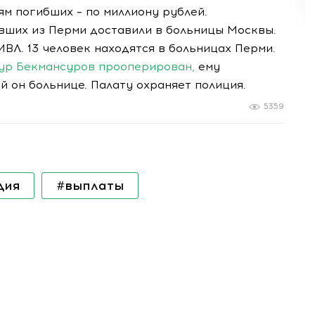
ям погибших – по миллиону рублей.
авших из Перми доставили в больницы Москвы.
ИВЛ. 13 человек находятся в больницах Перми.
мур Бекмансуров прооперирован,
ему
й он больнице. Палату охраняет полиция.
5359
дия
#выплаты