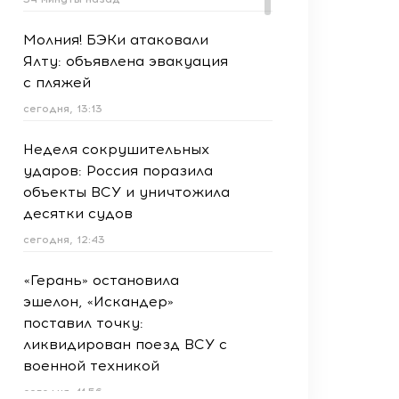
Молния! БЭКи атаковали
Ялту: объявлена эвакуация
с пляжей
сегодня, 13:13
Неделя сокрушительных
ударов: Россия поразила
объекты ВСУ и уничтожила
десятки судов
сегодня, 12:43
«Герань» остановила
эшелон, «Искандер»
поставил точку:
ликвидирован поезд ВСУ с
военной техникой
сегодня, 11:56