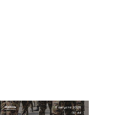
Трагедия в Подмосковье:
женщина бросилась
спасать сына и погибла
вместе с ним
вчера, 13:09
Музыка и лето в Абрау-
Дюрсо: завершился
фестиваль Light Weekend
вчера, 12:39
Футбол. Кубок России.
«Краснодар» победил по
пенальти «Ахмат»
вчера, 12:30
Масштабная атака на
ЖИЗНЬ
6 августа 2026
Ярославскую область!
44
Обломки БПЛА вызвали