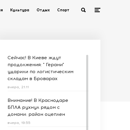
ия
Культура
Отдых
Спорт
Сейчас! В Киеве ждут
продолжения: " Герани"
ударили по логистическим
складам в Броварах
вчера, 21:11
Внимание! В Краснодаре
БПЛА рухнул рядом с
домами: район оцеплен
вчера, 19:55