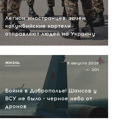
пожар на НПЗ
вчера, 12:18
Легион иностранцев: зачем
колумбийские картели
отправляют людей на Украину
ЖИЗНЬ
6 августа 2026
201
Бойня в Доброполье! Шансов у
ВСУ не было - черное небо от
дронов