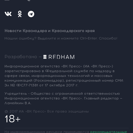
Новости Краснодара и Краснодарского края
Нашли ошибку? Выделите и нажмите Ctrl+Enter. Спасибо!
Разработано —
Информационное агентство «ВК Пресс»
(ИА «ВК Пресс»)
зарегистрировано
в Федеральной службе по надзору
в
сфере связи, информационных
технологий и массовых
коммуникаций
(Роскомнадзор),
регистрационный номер СМИ:
Эл № ФС77-71381
от 17 октября 2017 г.
Учредитель - Общество с ограниченной
ответственностью
Информационное
агентство «ВК Пресс».
Главный редактор —
Ламейкин В.А.
@ 2017 ИА «ВК Пресс»
Все права защищены
18+
На информационном ресурсе применяются
рекомендательные