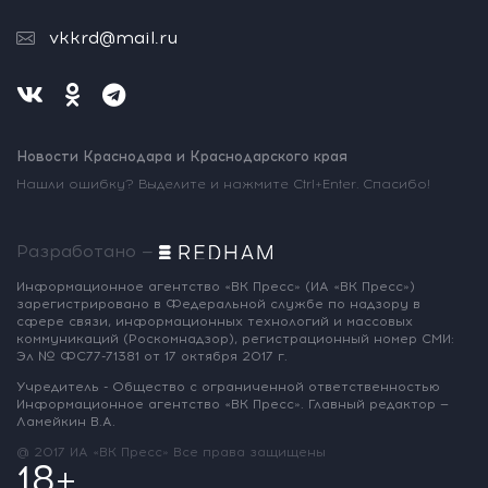
vkkrd@mail.ru
Новости Краснодара и Краснодарского края
Нашли ошибку? Выделите и нажмите Ctrl+Enter. Спасибо!
Разработано —
Информационное агентство «ВК Пресс»
(ИА «ВК Пресс»)
зарегистрировано
в Федеральной службе по надзору
в
сфере связи, информационных
технологий и массовых
коммуникаций
(Роскомнадзор),
регистрационный номер СМИ:
Эл № ФС77-71381
от 17 октября 2017 г.
Учредитель - Общество с ограниченной
ответственностью
Информационное
агентство «ВК Пресс».
Главный редактор —
Ламейкин В.А.
@ 2017 ИА «ВК Пресс»
Все права защищены
18+