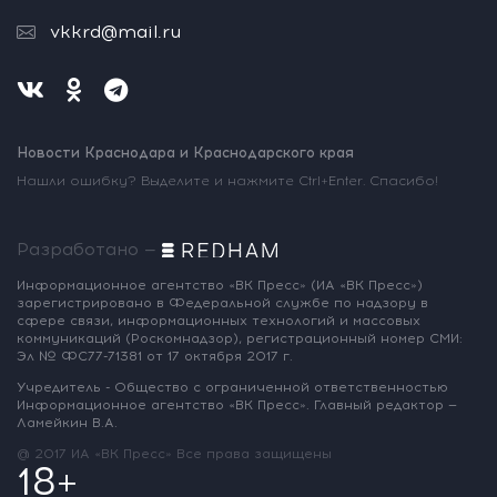
vkkrd@mail.ru
Новости Краснодара и Краснодарского края
Нашли ошибку? Выделите и нажмите Ctrl+Enter. Спасибо!
Разработано —
Информационное агентство «ВК Пресс»
(ИА «ВК Пресс»)
зарегистрировано
в Федеральной службе по надзору
в
сфере связи, информационных
технологий и массовых
коммуникаций
(Роскомнадзор),
регистрационный номер СМИ:
Эл № ФС77-71381
от 17 октября 2017 г.
Учредитель - Общество с ограниченной
ответственностью
Информационное
агентство «ВК Пресс».
Главный редактор —
Ламейкин В.А.
@ 2017 ИА «ВК Пресс»
Все права защищены
18+