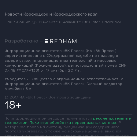
Новости Краснодара и Краснодарского края
Нашли ошибку? Выделите и нажмите Ctrl+Enter. Спасибо!
Разработано —
Информационное агентство «ВК Пресс»
(ИА «ВК Пресс»)
зарегистрировано
в Федеральной службе по надзору
в
сфере связи, информационных
технологий и массовых
коммуникаций
(Роскомнадзор),
регистрационный номер СМИ:
Эл № ФС77-71381
от 17 октября 2017 г.
Учредитель - Общество с ограниченной
ответственностью
Информационное
агентство «ВК Пресс».
Главный редактор —
Ламейкин В.А.
@ 2017 ИА «ВК Пресс»
Все права защищены
18+
На информационном ресурсе применяются
рекомендательные
технологии
.
Политика обработки персональных данных
.
©
Авторское право на систему визуализации содержимого
портала vkpress.ru, а также на исходные данные, включая
тексты, фотографии, аудио и видеоматериалы, графические