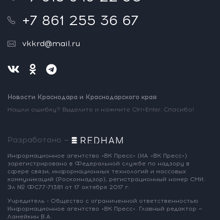
+7 861 255 36 67
vkkrd@mail.ru
Новости Краснодара и Краснодарского края
Нашли ошибку? Выделите и нажмите Ctrl+Enter. Спасибо!
Разработано —
Информационное агентство «ВК Пресс»
(ИА «ВК Пресс»)
зарегистрировано
в Федеральной службе по надзору
в
сфере связи, информационных
технологий и массовых
коммуникаций
(Роскомнадзор),
регистрационный номер СМИ:
Эл № ФС77-71381
от 17 октября 2017 г.
Учредитель - Общество с ограниченной
ответственностью
Информационное
агентство «ВК Пресс».
Главный редактор —
Ламейкин В.А.