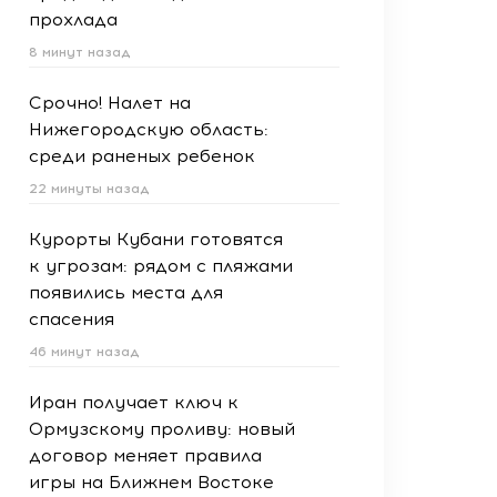
прохлада
8 минут назад
Срочно! Налет на
Нижегородскую область:
среди раненых ребенок
22 минуты назад
Курорты Кубани готовятся
к угрозам: рядом с пляжами
появились места для
спасения
46 минут назад
Иран получает ключ к
Ормузскому проливу: новый
договор меняет правила
игры на Ближнем Востоке