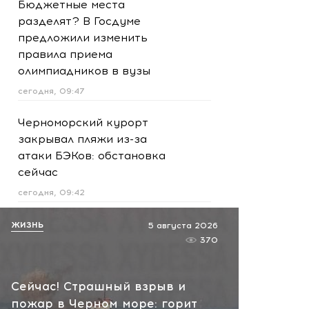
Бюджетные места
разделят? В Госдуме
предложили изменить
правила приема
олимпиадников в вузы
сегодня, 09:47
Черноморский курорт
закрывал пляжи из-за
атаки БЭКов: обстановка
сейчас
сегодня, 09:42
Молния, медведь и смерть
ЖИЗНЬ
5 августа 2026
лошади: участник СВО
370
чудом выжил в горах Алтая
сегодня, 08:59
Сейчас! Страшный взрыв и
пожар в Черном море: горит
Сейчас! Попадание БПЛА в