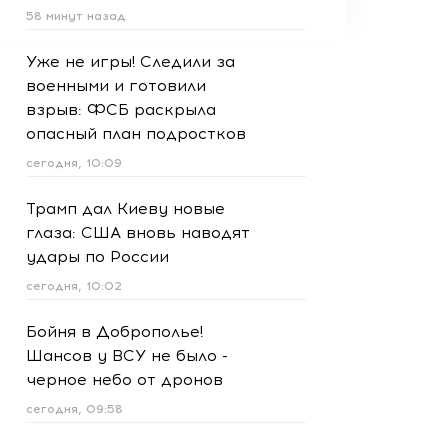
58 минут назад
Уже не игры! Следили за
военными и готовили
взрыв: ФСБ раскрыла
опасный план подростков
сегодня, 10:09
Трамп дал Киеву новые
глаза: США вновь наводят
удары по России
сегодня, 10:02
Бойня в Доброполье!
Шансов у ВСУ не было -
черное небо от дронов
сегодня, 09:58