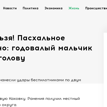
Новости
Политика
Экономика
Жизнь
Происшеств
ьзя! Пасхальное
о: годовалый мальчик
голову
нанесли удары беспилотниками по двум
вую Каховку. Ранения получил местный
 округа.