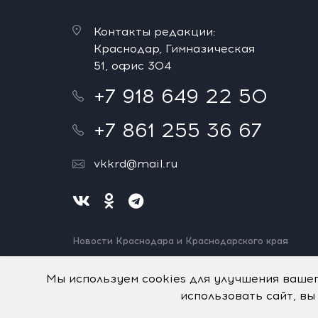
Контакты редакции:
Краснодар, Гимназическая
51, офис 304
+7 918 649 22 50
+7 861 255 36 67
vkkrd@mail.ru
Новости Краснодара и Краснодарского края
Нашли ошибку? Выделите и нажмите Ctrl+Enter.
Спасибо!
Мы используем cookies для улучшения ваше
использовать сайт, вы