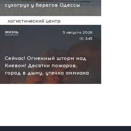
сухогруз у берегов Одессы
склад ВБ: в Тверской
области загорелся
логистический центр
сегодня, 08:51
ЖИЗНЬ
5 августа 2026
345
Сейчас! Огненный шторм над
Киевом! Десятки пожаров,
город в дыму, утечка аммиака