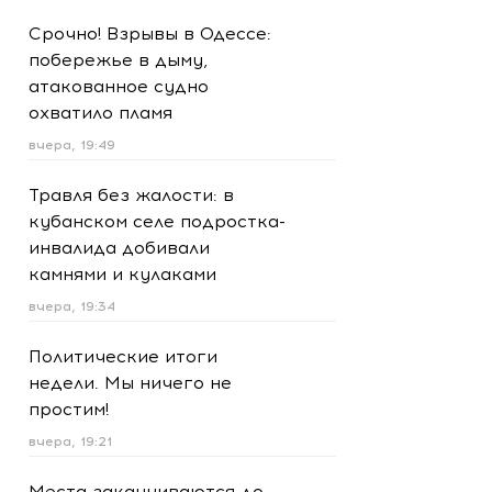
Срочно! Взрывы в Одессе:
побережье в дыму,
атакованное судно
охватило пламя
вчера, 19:49
Травля без жалости: в
кубанском селе подростка-
инвалида добивали
камнями и кулаками
вчера, 19:34
Политические итоги
недели. Мы ничего не
простим!
вчера, 19:21
Места заканчиваются до