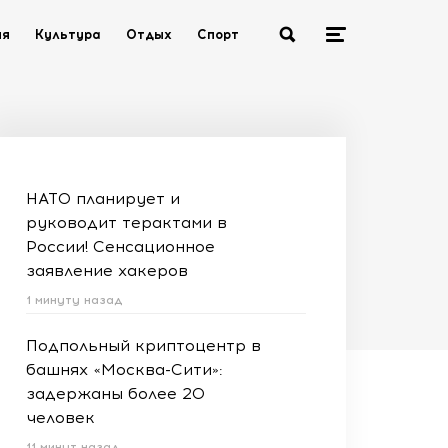
ия
Культура
Отдых
Спорт
НАТО планирует и
руководит терактами в
России! Сенсационное
заявление хакеров
1 минуту назад
Подпольный криптоцентр в
башнях «Москва-Сити»:
задержаны более 20
человек
11 минут назад