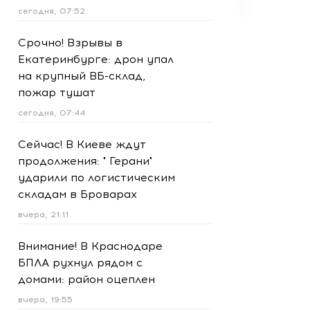
сегодня, 07:52
Срочно! Взрывы в
Екатеринбурге: дрон упал
на крупный ВБ-склад,
пожар тушат
сегодня, 07:44
Сейчас! В Киеве ждут
продолжения: " Герани"
ударили по логистическим
складам в Броварах
вчера, 21:11
Внимание! В Краснодаре
БПЛА рухнул рядом с
домами: район оцеплен
вчера, 19:55