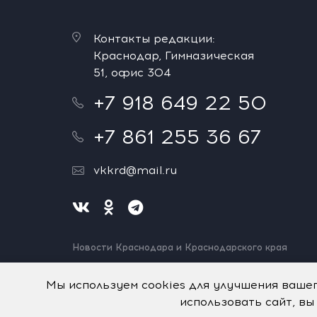
Контакты редакции:
Краснодар, Гимназическая
51, офис 304
+7 918 649 22 50
+7 861 255 36 67
vkkrd@mail.ru
Новости Краснодара и Краснодарского края
Нашли ошибку? Выделите и нажмите Ctrl+Enter.
Спасибо!
Мы используем cookies для улучшения ваше
использовать сайт, вы