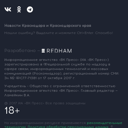
Новости Краснодара и Краснодарского края
Нашли ошибку? Выделите и нажмите Ctrl+Enter. Спасибо!
Разработано —
Информационное агентство «ВК Пресс»
(ИА «ВК Пресс»)
зарегистрировано
в Федеральной службе по надзору
в
сфере связи, информационных
технологий и массовых
коммуникаций
(Роскомнадзор),
регистрационный номер СМИ:
Эл № ФС77-71381
от 17 октября 2017 г.
Учредитель - Общество с ограниченной
ответственностью
Информационное
агентство «ВК Пресс».
Главный редактор —
Ламейкин В.А.
@ 2017 ИА «ВК Пресс»
Все права защищены
18+
На информационном ресурсе применяются
рекомендательные
технологии
.
Политика обработки персональных данных
.
©