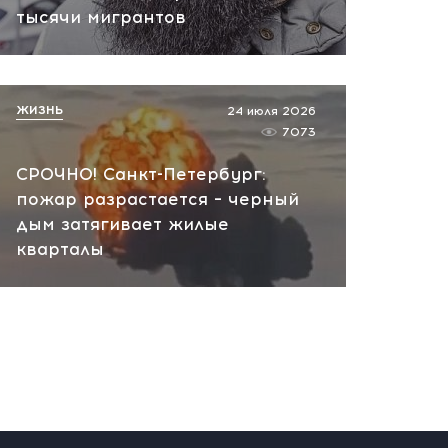
вчера, 10:13
тысячи мигрантов
НАТО планирует и
руководит терактами в
России! Сенсационное
ЖИЗНЬ
24 июля 2026
заявление хакеров
7073
вчера, 10:07
СРОЧНО! Санкт-Петербург:
пожар разрастается – черный
дым затягивает жилые
кварталы