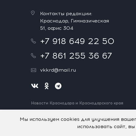
Контакты редакции:
Краснодар, Гимназическая
51, офис 304
+7 918 649 22 50
+7 861 255 36 67
vkkrd@mail.ru
Новости Краснодара и Краснодарского края
Нашли ошибку? Выделите и нажмите Ctrl+Enter.
Спасибо!
Мы используем cookies для улучшения ваше
использовать сайт, вы