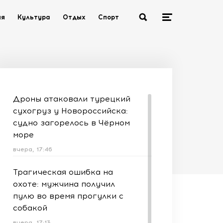
ия
Культура
Отдых
Спорт
Дроны атаковали турецкий
сухогруз у Новороссийска:
судно загорелось в Чёрном
море
вчера, 17:46
Трагическая ошибка на
охоте: мужчина получил
пулю во время прогулки с
собакой
вчера, 17:13