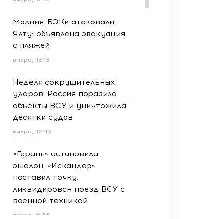
Молния! БЭКи атаковали
Ялту: объявлена эвакуация
с пляжей
вчера, 13:13
Неделя сокрушительных
ударов: Россия поразила
объекты ВСУ и уничтожила
десятки судов
вчера, 12:43
«Герань» остановила
эшелон, «Искандер»
поставил точку:
ликвидирован поезд ВСУ с
военной техникой
вчера, 11:56