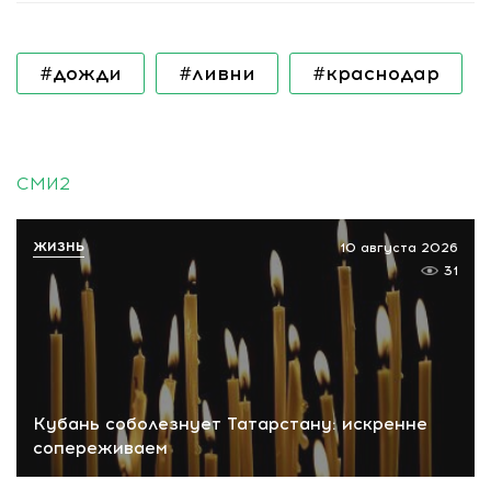
#дожди
#ливни
#краснодар
СМИ2
ЖИЗНЬ
10 августа 2026
31
Кубань соболезнует Татарстану: искренне
сопереживаем