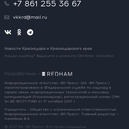
+7 861 255 36 67
vkkrd@mail.ru
Новости Краснодара и Краснодарского края
Нашли ошибку? Выделите и нажмите Ctrl+Enter. Спасибо!
Разработано —
Информационное агентство «ВК Пресс»
(ИА «ВК Пресс»)
зарегистрировано
в Федеральной службе по надзору
в
сфере связи, информационных
технологий и массовых
коммуникаций
(Роскомнадзор),
регистрационный номер СМИ:
Эл № ФС77-71381
от 17 октября 2017 г.
Учредитель - Общество с ограниченной
ответственностью
Информационное
агентство «ВК Пресс».
Главный редактор —
Ламейкин В.А.
@ 2017 ИА «ВК Пресс»
Все права защищены