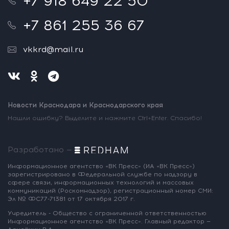
+7 918 649 22 50
+7 861 255 36 67
vkkrd@mail.ru
Новости Краснодара и Краснодарского края
Нашли ошибку? Выделите и нажмите Ctrl+Enter. Спасибо!
Разработано —
Информационное агентство «ВК Пресс»
(ИА «ВК Пресс»)
зарегистрировано
в Федеральной службе по надзору
в
сфере связи, информационных
технологий и массовых
коммуникаций
(Роскомнадзор),
регистрационный номер СМИ:
Эл № ФС77-71381
от 17 октября 2017 г.
Учредитель - Общество с ограниченной
ответственностью
Информационное
агентство «ВК Пресс».
Главный редактор —