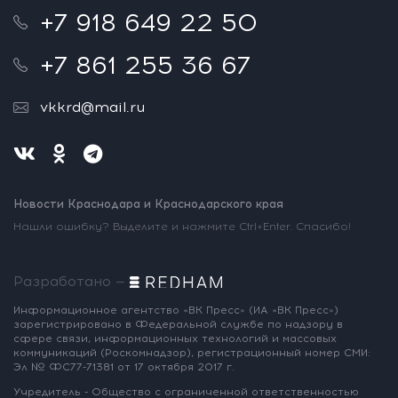
+7 918 649 22 50
+7 861 255 36 67
vkkrd@mail.ru
Новости Краснодара и Краснодарского края
Нашли ошибку? Выделите и нажмите Ctrl+Enter. Спасибо!
Разработано —
Информационное агентство «ВК Пресс»
(ИА «ВК Пресс»)
зарегистрировано
в Федеральной службе по надзору
в
сфере связи, информационных
технологий и массовых
коммуникаций
(Роскомнадзор),
регистрационный номер СМИ:
Эл № ФС77-71381
от 17 октября 2017 г.
Учредитель - Общество с ограниченной
ответственностью