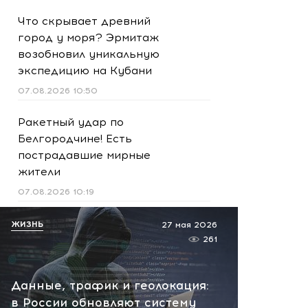
Что скрывает древний
город у моря? Эрмитаж
возобновил уникальную
экспедицию на Кубани
07.08.2026 10:50
Ракетный удар по
Белгородчине! Есть
пострадавшие мирные
жители
07.08.2026 10:19
Срочно! В Геленджике и
ЖИЗНЬ
27 мая 2026
Новороссийске громко -
261
работает ПВО:
рекомендуется уйти с
Данные, трафик и геолокация:
пляжей
в России обновляют систему