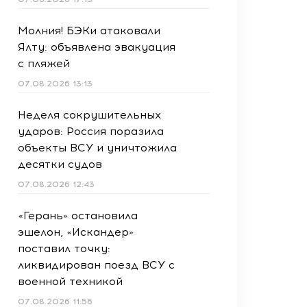
Молния! БЭКи атаковали
Ялту: объявлена эвакуация
с пляжей
07.08.2026 13:13
Неделя сокрушительных
ударов: Россия поразила
объекты ВСУ и уничтожила
десятки судов
07.08.2026 12:43
«Герань» остановила
эшелон, «Искандер»
поставил точку:
ликвидирован поезд ВСУ с
военной техникой
07.08.2026 11:56