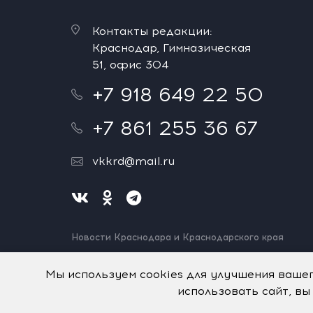
Контакты редакции:
Краснодар, Гимназическая
51, офис 304
+7 918 649 22 50
+7 861 255 36 67
vkkrd@mail.ru
Новости Краснодара и Краснодарского края
Нашли ошибку? Выделите и нажмите Ctrl+Enter.
Спасибо!
Мы используем cookies для улучшения ваше
использовать сайт, вы