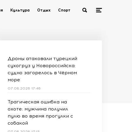
ия
Культура
Отдых
Спорт
Дроны атаковали турецкий
сухогруз у Новороссийска:
судно загорелось в Чёрном
море
07.08.2026 17:46
Трагическая ошибка на
охоте: мужчина получил
пулю во время прогулки с
собакой
07.08.2026 17:13