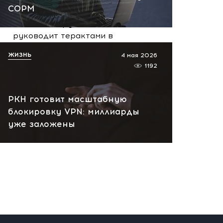
07.08.2026 10:13
СОРМ
НАТО планирует и
руководит терактами в
России! Сенсационное
ЖИЗНЬ
4 мая 2026
заявление хакеров
1192
07.08.2026 10:07
РКН готовит масштабную
блокировку VPN: миллиарды
уже заложены