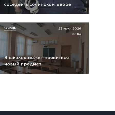
07.08.2026 10:13
соседей в сочинском дворе
НАТО планирует и
руководит терактами в
России! Сенсационное
ЖИЗНЬ
23 июля 2026
заявление хакеров
83
07.08.2026 10:07
В школах может появиться
новый предмет