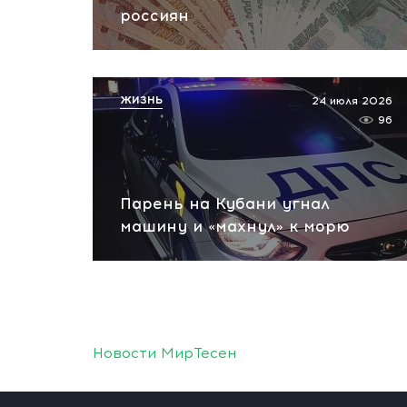
россиян
ЖИЗНЬ
24 июля 2026
96
Парень на Кубани угнал
машину и «махнул» к морю
Новости МирТесен