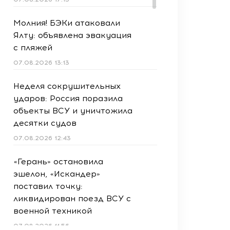
Молния! БЭКи атаковали
Ялту: объявлена эвакуация
с пляжей
07.08.2026 13:13
Неделя сокрушительных
ударов: Россия поразила
объекты ВСУ и уничтожила
десятки судов
07.08.2026 12:43
«Герань» остановила
эшелон, «Искандер»
поставил точку:
ликвидирован поезд ВСУ с
военной техникой
07.08.2026 11:56