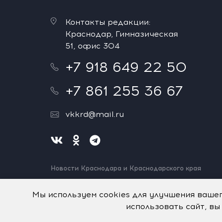
Контакты редакции:
Краснодар, Гимназическая
51, офис 304
+7 918 649 22 50
+7 861 255 36 67
vkkrd@mail.ru
Новости Краснодара и Краснодарского края
Нашли ошибку? Выделите и нажмите Ctrl+Enter.
Спасибо!
Мы используем cookies для улучшения ваше
использовать сайт, вы