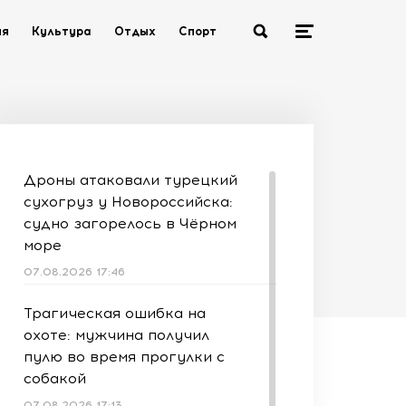
ия
Культура
Отдых
Спорт
Дроны атаковали турецкий
сухогруз у Новороссийска:
судно загорелось в Чёрном
море
07.08.2026 17:46
Трагическая ошибка на
охоте: мужчина получил
пулю во время прогулки с
собакой
07.08.2026 17:13