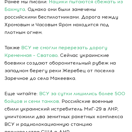
Ранее мы писали:
Нацики пытаются сбежать из
Бахмута
. Однако они были замечены
российскими беспилотниками. Дорога между
Хромовым и Часовым Яром находится под
плотным огнем.
Также
ВСУ не смогли перерезать дорогу
Кременная – Сватово
. Сейчас украинские
боевики создают оборонительный рубеж на
западном берегу реки Жеребец от поселка
Заречное до села Макеевка.
Еще читайте:
ВСУ за сутки лишились более 500
бойцов и семи танков
. Российские военные
сбили украинский истребитель МиГ-29 в ЛНР,
уничтожили два зенитных ракетных комплекса
ВСУ и радиолокационную станцию
производства США в ДНР.