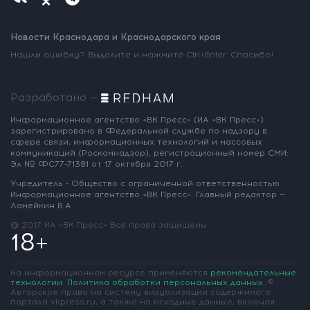
Новости Краснодара и Краснодарского края
Нашли ошибку? Выделите и нажмите Ctrl+Enter. Спасибо!
Разработано —
Информационное агентство «ВК Пресс»
(ИА «ВК Пресс»)
зарегистрировано
в Федеральной службе по надзору
в
сфере связи, информационных
технологий и массовых
коммуникаций
(Роскомнадзор),
регистрационный номер СМИ:
Эл № ФС77-71381
от 17 октября 2017 г.
Учредитель - Общество с ограниченной
ответственностью
Информационное
агентство «ВК Пресс».
Главный редактор —
Ламейкин В.А.
@ 2017 ИА «ВК Пресс»
Все права защищены
18+
На информационном ресурсе применяются
рекомендательные
технологии
.
Политика обработки персональных данных
.
©
Авторское право на систему визуализации содержимого
портала vkpress.ru, а также на исходные данные, включая