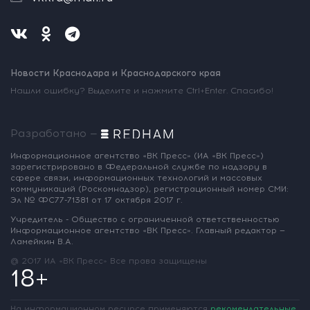
Новости Краснодара и Краснодарского края
Нашли ошибку? Выделите и нажмите Ctrl+Enter. Спасибо!
Разработано —
Информационное агентство «ВК Пресс»
(ИА «ВК Пресс»)
зарегистрировано
в Федеральной службе по надзору
в
сфере связи, информационных
технологий и массовых
коммуникаций
(Роскомнадзор),
регистрационный номер СМИ:
Эл № ФС77-71381
от 17 октября 2017 г.
Учредитель - Общество с ограниченной
ответственностью
Информационное
агентство «ВК Пресс».
Главный редактор —
Ламейкин В.А.
@ 2017 ИА «ВК Пресс»
Все права защищены
18+
На информационном ресурсе применяются
рекомендательные