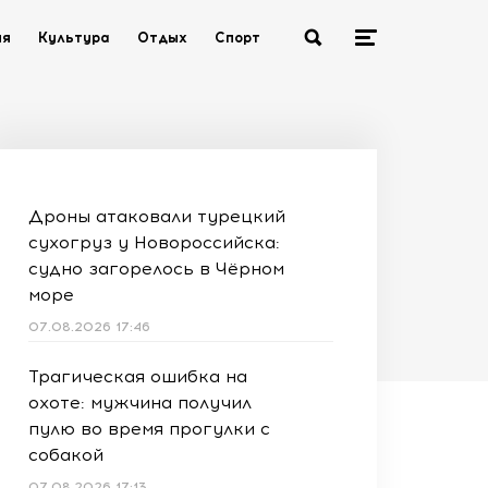
ия
Культура
Отдых
Спорт
Дроны атаковали турецкий
сухогруз у Новороссийска:
судно загорелось в Чёрном
море
07.08.2026 17:46
Трагическая ошибка на
охоте: мужчина получил
пулю во время прогулки с
собакой
07.08.2026 17:13