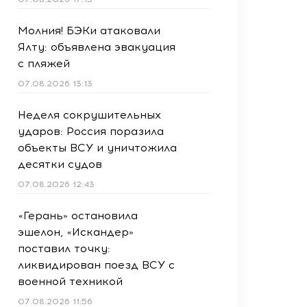
Молния! БЭКи атаковали
Ялту: объявлена эвакуация
с пляжей
07.08.2026 13:13
Неделя сокрушительных
ударов: Россия поразила
объекты ВСУ и уничтожила
десятки судов
07.08.2026 12:43
«Герань» остановила
эшелон, «Искандер»
поставил точку:
ликвидирован поезд ВСУ с
военной техникой
07.08.2026 11:56