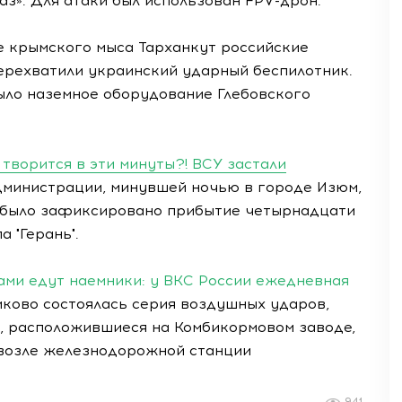
з». Для атаки был использован FPV-дрон.
не крымского мыса Тарханкут российские
рехватили украинский ударный беспилотник.
ыло наземное оборудование Глебовского
 творится в эти минуты?! ВСУ застали
министрации, минувшей ночью в городе Изюм,
, было зафиксировано прибытие четырнадцати
 "Герань".
сами едут наемники: у ВКС России ежедневная
ково состоялась серия воздушных ударов,
, расположившиеся на Комбикормовом заводе,
 возле железнодорожной станции
941