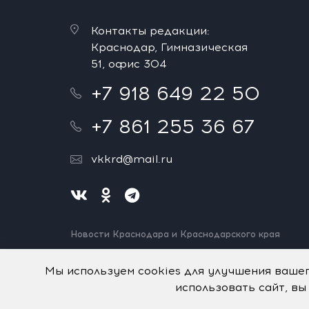
Контакты редакции:
Краснодар, Гимназическая
51, офис 304
+7 918 649 22 50
+7 861 255 36 67
vkkrd@mail.ru
Новости Краснодара и Краснодарского края
Нашли ошибку? Выделите и нажмите Ctrl+Enter.
Спасибо!
Мы используем cookies для улучшения ваше
использовать сайт, вы