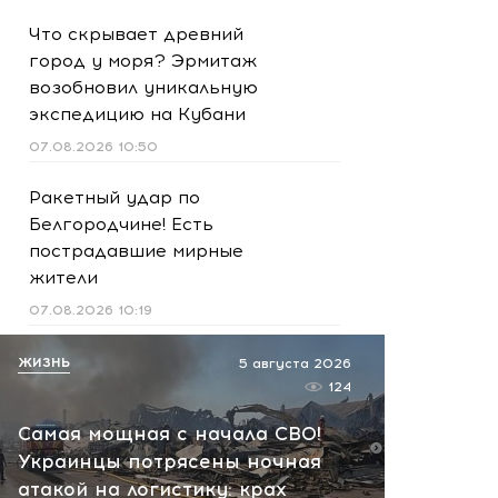
Что скрывает древний
город у моря? Эрмитаж
возобновил уникальную
экспедицию на Кубани
07.08.2026 10:50
Ракетный удар по
Белгородчине! Есть
пострадавшие мирные
жители
07.08.2026 10:19
Срочно! В Геленджике и
ЖИЗНЬ
5 августа 2026
Новороссийске громко -
124
работает ПВО:
Самая мощная с начала СВО!
рекомендуется уйти с
Украинцы потрясены ночная
пляжей
атакой на логистику: крах