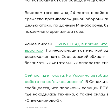
магистральных газопроводов «Луганскга
Вечером того же дня, 24 марта, в райо
средства противовоздушной обороны пе
Целью атаки, по данным Минобороны, б
подземного хранилища газа.
Ранее писали:
СРОЧНО! Ад в Изюме: что
врасплох
По информации от местной ад
расположенном в Харьковской области
беспилотных летательных аппаратов типа
Сейчас, идет охота! На Украину автобу
работа по их "выкашиванию"
В Синельни
сообщается, что поражены позиции ВСУ
где находилась техника, а также склад
«Синельниково-2».
25 марта 2025