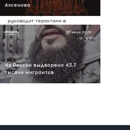
вчера, 10:13
Аксенова
НАТО планирует и
руководит терактами в
России! Сенсационное
ЖИЗНЬ
27 июля 2026
заявление хакеров
180
вчера, 10:07
Из России выдворено 43,7
тысячи мигрантов