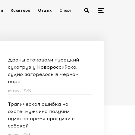
ия
Культура
Отдых
Спорт
Дроны атаковали турецкий
сухогруз у Новороссийска:
судно загорелось в Чёрном
море
вчера, 17:46
Трагическая ошибка на
охоте: мужчина получил
пулю во время прогулки с
собакой
вчера, 17:13