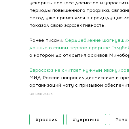
ускорить процесс досмотра и упростить
периоды повышенного трафика, связанн
метод уже применялся в предыдущие ле
показал свою эффективность.
Ранее писали:
Сердцебиение шагнувших 
данные о самом первом прорыве Голубо
о котором до открытия архивов Минобо
Евросоюз не считает нужным эвакуиров
МИД России направил дипмиссиям и пр
организаций ноту с призывом обеспечи
08 мая 2026
#россия
#украина
#сво