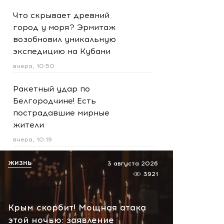
Что скрывает древний
город у моря? Эрмитаж
возобновил уникальную
экспедицию на Кубани
вчера, 10:50
Ракетный удар по
Белгородчине! Есть
пострадавшие мирные
жители
вчера, 10:19
Срочно! В Геленджике и
ЖИЗНЬ
3 августа 2026
Новороссийске громко -
3921
работает ПВО:
рекомендуется уйти с
Крым скорбит! Мощная атака
пляжей
этой ночью: заявление