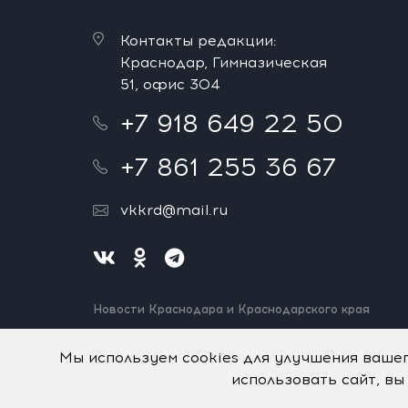
Контакты редакции:
Краснодар, Гимназическая
51, офис 304
+7 918 649 22 50
+7 861 255 36 67
vkkrd@mail.ru
Новости Краснодара и Краснодарского края
Нашли ошибку? Выделите и нажмите Ctrl+Enter.
Спасибо!
Мы используем cookies для улучшения ваше
использовать сайт, вы