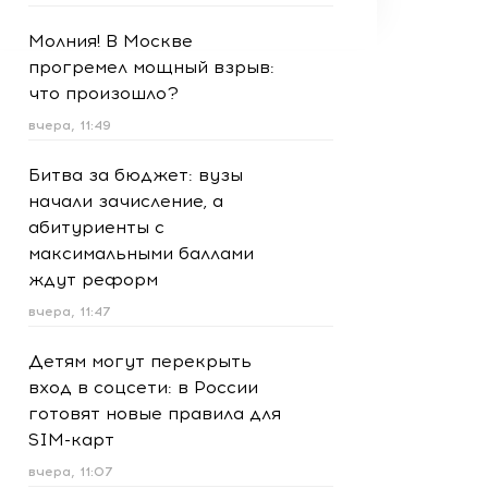
Молния! В Москве
прогремел мощный взрыв:
что произошло?
вчера, 11:49
Битва за бюджет: вузы
начали зачисление, а
абитуриенты с
максимальными баллами
ждут реформ
вчера, 11:47
Детям могут перекрыть
вход в соцсети: в России
готовят новые правила для
SIM-карт
вчера, 11:07