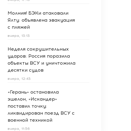
Молния! БЭКи атаковали
Ялту: объявлена эвакуация
с пляжей
вчера, 13:13
Неделя сокрушительных
ударов: Россия поразила
объекты ВСУ и уничтожила
десятки судов
вчера, 12:43
«Герань» остановила
эшелон, «Искандер»
поставил точку:
ликвидирован поезд ВСУ с
военной техникой
вчера, 11:56