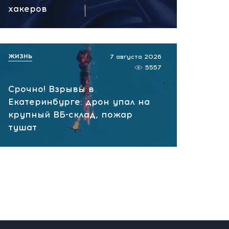
вчера, 10:13
хакеров
НАТО планирует и
руководит терактами в
России! Сенсационное
ЖИЗНЬ
7 августа 2026
заявление хакеров
5557
вчера, 10:07
Срочно! Взрывы в
Екатеринбурге: дрон упал на
крупный ВБ-склад, пожар
тушат