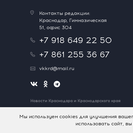
Контакты редакции:
Краснодар, Гимназическая
51, офис 304
+7 918 649 22 50
+7 861 255 36 67
vkkrd@mail.ru
Новости Краснодара и Краснодарского края
Нашли ошибку? Выделите и нажмите Ctrl+Enter.
Спасибо!
Мы используем cookies для улучшения ваше
использовать сайт, вы