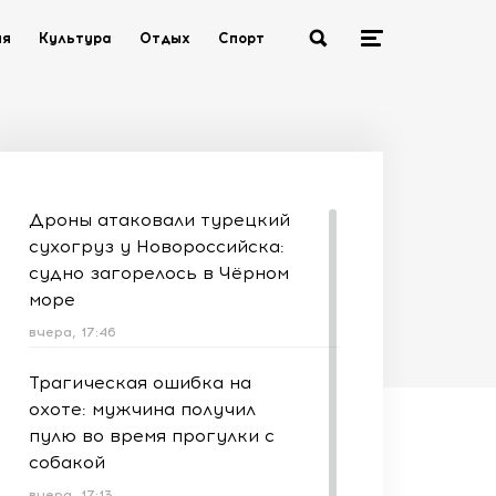
ия
Культура
Отдых
Спорт
Дроны атаковали турецкий
сухогруз у Новороссийска:
судно загорелось в Чёрном
море
вчера, 17:46
Трагическая ошибка на
охоте: мужчина получил
пулю во время прогулки с
собакой
вчера, 17:13