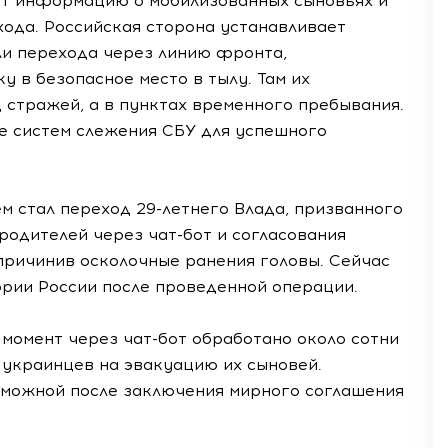
ют информацию о мобилизованных сыновьях и
ода. Российская сторона устанавливает
ли перехода через линию фронта,
у в безопасное место в тылу. Там их
 стражей, а в пунктах временного пребывания.
е систем слежения СБУ для успешного
м стал переход 29-летнего Влада, призванного
родителей через чат-бот и согласования
 причинив осколочные ранения головы. Сейчас
ории России после проведенной операции.
момент через чат-бот обработано около сотни
 украинцев на эвакуацию их сыновей.
зможной после заключения мирного соглашения