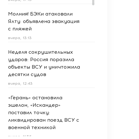
Молния! БЭКи атаковали
Ялту: объявлена эвакуация
с пляжей
вчера, 13:13
Неделя сокрушительных
ударов: Россия поразила
объекты ВСУ и уничтожила
десятки судов
вчера, 12:43
«Герань» остановила
эшелон, «Искандер»
поставил точку:
ликвидирован поезд ВСУ с
военной техникой
вчера, 11:56