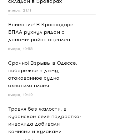
складам в Броварах
вчера, 21:11
Внимание! В Краснодаре
БПЛА рухнул рядом с
домами: район оцеплен
вчера, 19:55
Срочно! Взрывы в Одессе:
побережье в дыму,
атакованное судно
охватило пламя
вчера, 19:49
Травля без жалости: в
кубанском селе подростка-
инвалида добивали
камнями и кулаками