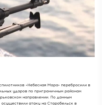
спилотников «Небесная Мара» перебросили в
ельных ударов по приграничным районам
арьковском направлении. По данным
 осуществили атаку на Старобельск в