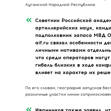
Луганской Народной Республике.
Советник Российской акаде
артиллерийских наук, канди
подполковник запаса МВД О
aif.ru связал особенности д
личными мотивами отдельны
что среди операторов могу
гибель близких в ходе конфл
влияет на характер их реше
По его словам, география запусков бес
различные участки линии соприкосновен
Иванников также заявил, ч