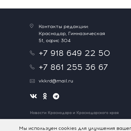
Контакты редакции:
Краснодар, Гимназическая
51, офис 304
+7 918 649 22 50
+7 861 255 36 67
vkkrd@mail.ru
Новости Краснодара и Краснодарского края
Нашли ошибку? Выделите и нажмите Ctrl+Enter.
Спасибо!
Мы используем cookies для улучшения ваше