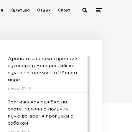
ия
Культура
Отдых
Спорт
Дроны атаковали турецкий
сухогруз у Новороссийска:
судно загорелось в Чёрном
море
вчера, 17:46
Трагическая ошибка на
охоте: мужчина получил
пулю во время прогулки с
собакой
вчера, 17:13