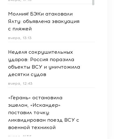
Молния! БЭКи атаковали
Ялту: объявлена эвакуация
с пляжей
вчера, 13:13
Неделя сокрушительных
ударов: Россия поразила
объекты ВСУ и уничтожила
десятки судов
вчера, 12:43
«Герань» остановила
эшелон, «Искандер»
поставил точку:
ликвидирован поезд ВСУ с
военной техникой
вчера, 11:56