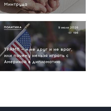
вчера, 10:13
Минтруда
НАТО планирует и
руководит терактами в
России! Сенсационное
ПОЛИТИКА
9 июля 2026
заявление хакеров
196
вчера, 10:07
ТРАМП — и не друг и не враг,
или почему нельзя играть с
Америкой в дипломатию