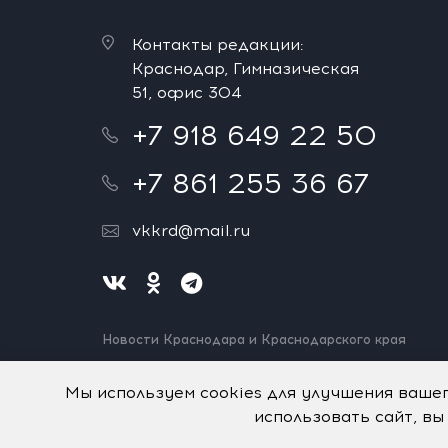
Контакты редакции:
Краснодар, Гимназическая
51, офис 304
+7 918 649 22 50
+7 861 255 36 67
vkkrd@mail.ru
Новости Краснодара и Краснодарского края
Нашли ошибку? Выделите и нажмите Ctrl+Enter.
Спасибо!
Мы используем cookies для улучшения ваше
использовать сайт, вы