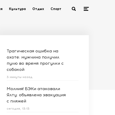
ия
Культура
Отдых
Спорт
Трагическая ошибка на
охоте: мужчина получил
пулю во время прогулки с
собакой
3 минуты назад
Молния! БЭКи атаковали
Ялту: объявлена эвакуация
с пляжей
сегодня, 13:13