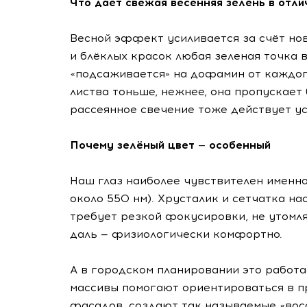
Что даёт свежая весенняя зелень в отли
Весной эффект усиливается за счёт нов
и блёклых красок любая зеленая точка 
«подсаживается» на дофамин от каждого
листва тоньше, нежнее, она пропускает 
рассеянное свечение тоже действует у
Почему зелёный цвет — особенный
Наш глаз наиболее чувствителен именно
около 550 нм). Хрусталик и сетчатка на
требует резкой фокусировки, не утомля
даль — физиологически комфортно.
А в городском планировании это работа
массивы помогают ориентироваться в п
фасадов, создают так называемые «вос