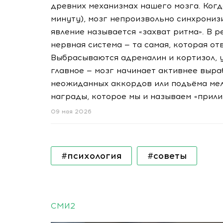
древних механизмах нашего мозга. Когд
минуту), мозг непроизвольно синхрониз
явление называется «захват ритма». В 
нервная система — та самая, которая от
Выбрасываются адреналин и кортизол, 
главное — мозг начинает активнее выр
неожиданных аккордов или подъёма ме
награды, которое мы и называем «прили
09 мая 2026
#психология
#советы
СМИ2