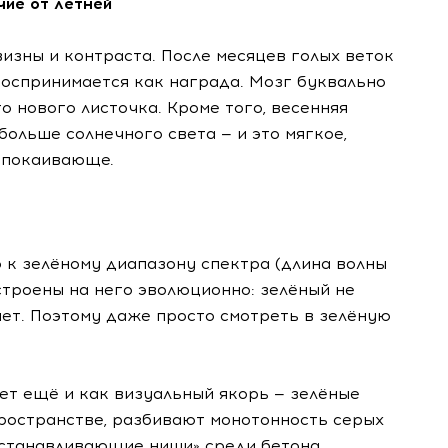
чие от летней
изны и контраста. После месяцев голых веток
воспринимается как награда. Мозг буквально
 нового листочка. Кроме того, весенняя
больше солнечного света — и это мягкое,
спокаивающе.
 к зелёному диапазону спектра (длина волны
строены на него эволюционно: зелёный не
ет. Поэтому даже просто смотреть в зелёную
ет ещё и как визуальный якорь — зелёные
ространстве, разбивают монотонность серых
станавливающие ниши» среди бетона.