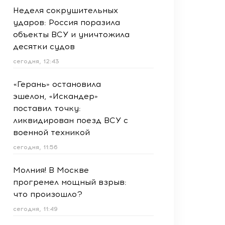
Неделя сокрушительных
ударов: Россия поразила
объекты ВСУ и уничтожила
десятки судов
сегодня, 12:43
«Герань» остановила
эшелон, «Искандер»
поставил точку:
ликвидирован поезд ВСУ с
военной техникой
сегодня, 11:56
Молния! В Москве
прогремел мощный взрыв:
что произошло?
сегодня, 11:49