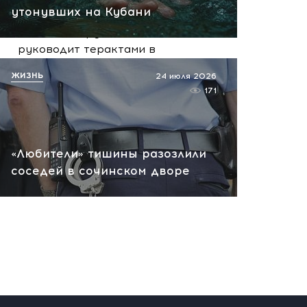
вчера, 10:13
утонувших на Кубани
НАТО планирует и
руководит терактами в
России! Сенсационное
ЖИЗНЬ
24 июля 2026
заявление хакеров
171
вчера, 10:07
«Любители» тишины разозлили
соседей в сочинском дворе