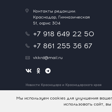
Контакты редакции:
Краснодар, Гимназическая
51, офис 304
+7 918 649 22 50
+7 861 255 36 67
vkkrd@mail.ru
Новости Краснодара и Краснодарского края
Нашли ошибку? Выделите и нажмите Ctrl+Enter.
Спасибо!
Мы используем cookies для улучшения ваше
использовать сайт, вы