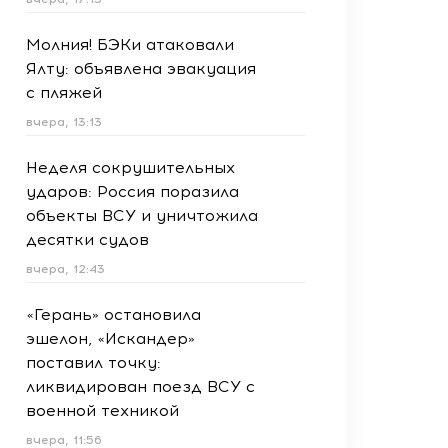
Молния! БЭКи атаковали
Ялту: объявлена эвакуация
с пляжей
вчера, 13:13
Неделя сокрушительных
ударов: Россия поразила
объекты ВСУ и уничтожила
десятки судов
вчера, 12:43
«Герань» остановила
эшелон, «Искандер»
поставил точку:
ликвидирован поезд ВСУ с
военной техникой
вчера, 11:56