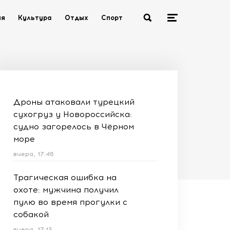
ия
Культура
Отдых
Спорт
Дроны атаковали турецкий
сухогруз у Новороссийска:
судно загорелось в Чёрном
море
вчера, 17:46
Трагическая ошибка на
охоте: мужчина получил
пулю во время прогулки с
собакой
вчера, 17:13