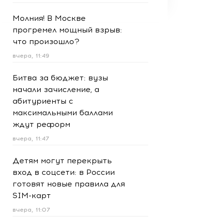
Молния! В Москве
прогремел мощный взрыв:
что произошло?
вчера, 11:49
Битва за бюджет: вузы
начали зачисление, а
абитуриенты с
максимальными баллами
ждут реформ
вчера, 11:47
Детям могут перекрыть
вход в соцсети: в России
готовят новые правила для
SIM-карт
вчера, 11:07