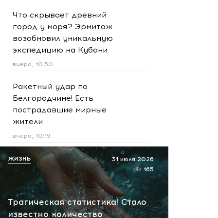
Что скрывает древний
город у моря? Эрмитаж
возобновил уникальную
экспедицию на Кубани
вчера, 10:50
Ракетный удар по
Белгородчине! Есть
пострадавшие мирные
жители
вчера, 10:19
Срочно! В Геленджике и
ЖИЗНЬ
31 июля 2026
Новороссийске громко -
165
работает ПВО:
рекомендуется уйти с
Трагическая статистика! Стало
пляжей
известно количество