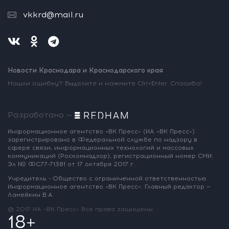
vkkrd@mail.ru
Новости Краснодара и Краснодарского края
Нашли ошибку? Выделите и нажмите Ctrl+Enter. Спасибо!
Разработано —
Информационное агентство «ВК Пресс»
(ИА «ВК Пресс»)
зарегистрировано
в Федеральной службе по надзору
в
сфере связи, информационных
технологий и массовых
коммуникаций
(Роскомнадзор),
регистрационный номер СМИ:
Эл № ФС77-71381
от 17 октября 2017 г.
Учредитель - Общество с ограниченной
ответственностью
Информационное
агентство «ВК Пресс».
Главный редактор —
Ламейкин В.А.
@ 2017 ИА «ВК Пресс»
Все права защищены
18+