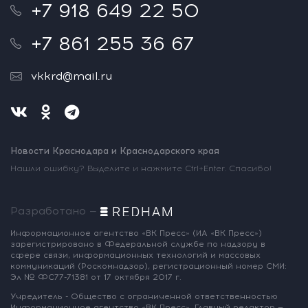
+7 918 649 22 50
+7 861 255 36 67
vkkrd@mail.ru
Новости Краснодара и Краснодарского края
Нашли ошибку? Выделите и нажмите Ctrl+Enter. Спасибо!
Разработано —
Информационное агентство «ВК Пресс»
(ИА «ВК Пресс»)
зарегистрировано
в Федеральной службе по надзору
в
сфере связи, информационных
технологий и массовых
коммуникаций
(Роскомнадзор),
регистрационный номер СМИ:
Эл № ФС77-71381
от 17 октября 2017 г.
Учредитель - Общество с ограниченной
ответственностью
Информационное
агентство «ВК Пресс».
Главный редактор —