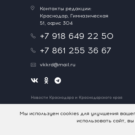
Контакты редакции:
Краснодар, Гимназическая
51, офис 304
+7 918 649 22 50
+7 861 255 36 67
vkkrd@mail.ru
Новости Краснодара и Краснодарского края
Нашли ошибку? Выделите и нажмите Ctrl+Enter.
Спасибо!
Мы используем cookies для улучшения ваше
использовать сайт, вы
На информационном ресурсе применяются
рекомен