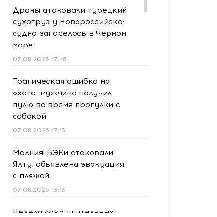
Дроны атаковали турецкий
сухогруз у Новороссийска:
судно загорелось в Чёрном
море
07.08.2026 17:46
Трагическая ошибка на
охоте: мужчина получил
пулю во время прогулки с
собакой
07.08.2026 17:13
Молния! БЭКи атаковали
Ялту: объявлена эвакуация
с пляжей
07.08.2026 13:13
Неделя сокрушительных