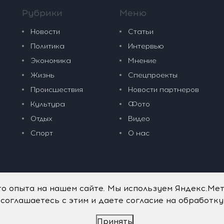
Рубрики
Меню
Новости
Статьи
Политика
Интервью
Экономика
Мнение
Жизнь
Спецпроекты
Происшествия
Новости партнеров
Культура
Фото
Отдых
Видео
Спорт
О нас
го опыта на нашем сайте. Мы используем Яндекс.Ме
 соглашаетесь с этим и даете согласие на обработк
Принять
дательные технологии
.
Политика обработки персональных данных
.