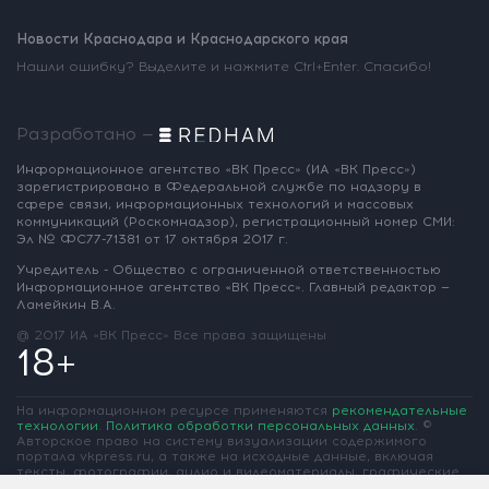
Новости Краснодара и Краснодарского края
Нашли ошибку? Выделите и нажмите Ctrl+Enter. Спасибо!
Разработано —
Информационное агентство «ВК Пресс»
(ИА «ВК Пресс»)
зарегистрировано
в Федеральной службе по надзору
в
сфере связи, информационных
технологий и массовых
коммуникаций
(Роскомнадзор),
регистрационный номер СМИ:
Эл № ФС77-71381
от 17 октября 2017 г.
Учредитель - Общество с ограниченной
ответственностью
Информационное
агентство «ВК Пресс».
Главный редактор —
Ламейкин В.А.
@ 2017 ИА «ВК Пресс»
Все права защищены
18+
На информационном ресурсе применяются
рекомендательные
технологии
.
Политика обработки персональных данных
.
©
Авторское право на систему визуализации содержимого
портала vkpress.ru, а также на исходные данные, включая
тексты, фотографии, аудио и видеоматериалы, графические
изображения, иные произведения и товарные знаки