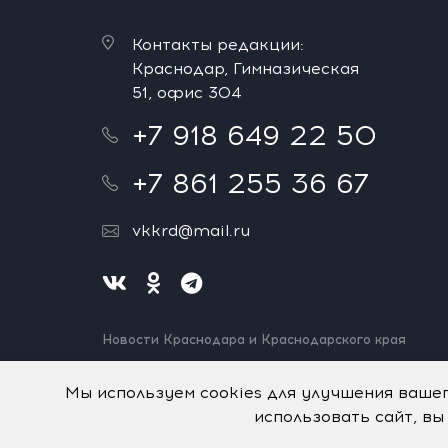
Контакты редакции:
Краснодар, Гимназическая
51, офис 304
+7 918 649 22 50
+7 861 255 36 67
vkkrd@mail.ru
Новости Краснодара и Краснодарского края
Нашли ошибку? Выделите и нажмите Ctrl+Enter.
Спасибо!
Мы используем cookies для улучшения ваше
использовать сайт, вы