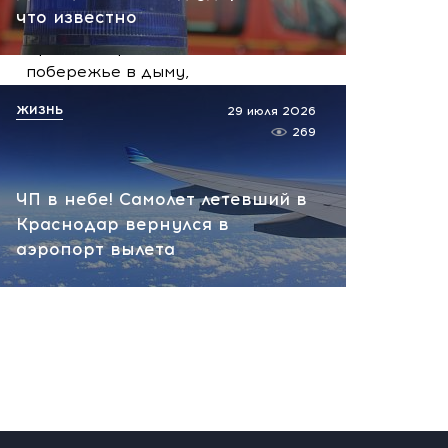
вчера, 19:55
что известно
Срочно! Взрывы в Одессе:
побережье в дыму,
атакованное судно
ЖИЗНЬ
29 июля 2026
охватило пламя
269
вчера, 19:49
ЧП в небе! Самолет летевший в
Краснодар вернулся в
аэропорт вылета