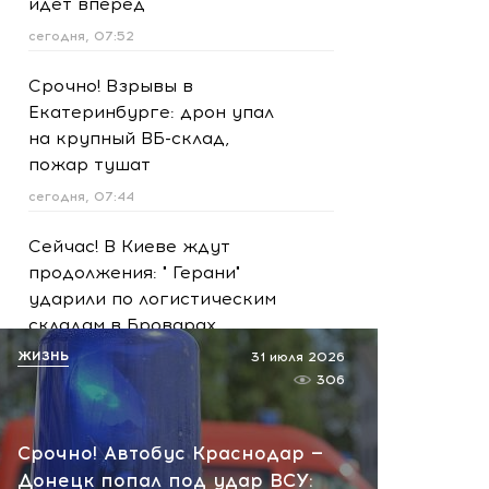
идет вперед
сегодня, 07:52
Срочно! Взрывы в
Екатеринбурге: дрон упал
на крупный ВБ-склад,
пожар тушат
сегодня, 07:44
Сейчас! В Киеве ждут
продолжения: " Герани"
ударили по логистическим
складам в Броварах
ЖИЗНЬ
вчера, 21:11
31 июля 2026
306
Внимание! В Краснодаре
БПЛА рухнул рядом с
Срочно! Автобус Краснодар —
домами: район оцеплен
Донецк попал под удар ВСУ: