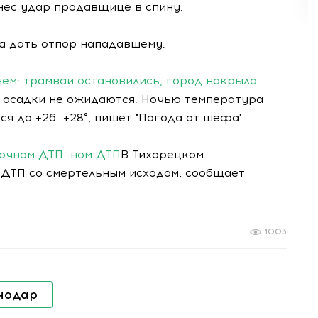
нес удар продавщице в спину.
а дать отпор нападавшему.
ем: трамваи остановились, город накрыла
у осадки не ожидаются. Ночью температура
ся до +26…+28°, пишет "Погода от шефа".
ночном ДТП
ном ДТП
В Тихорецком
 ДТП со смертельным исходом, сообщает
1003
нодар