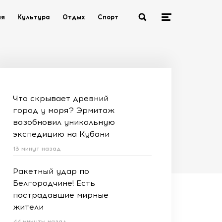
ия
Культура
Отдых
Спорт
Что скрывает древний
город у моря? Эрмитаж
возобновил уникальную
экспедицию на Кубани
13 минут назад
Ракетный удар по
Белгородчине! Есть
пострадавшие мирные
жители
44 минуты назад